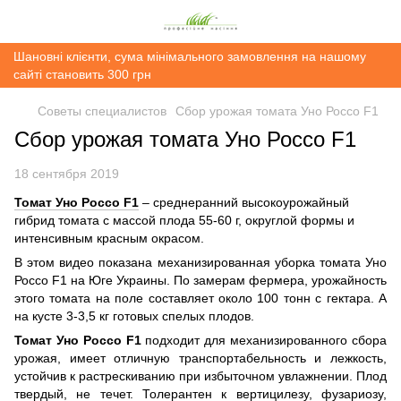
Шановні клієнти, сума мінімального замовлення на нашому
сайті становить 300 грн
Советы специалистов
Сбор урожая томата Уно Россо F1
Сбор урожая томата Уно Россо F1
18 сентября 2019
Томат Уно Россо
F
1
– среднеранний высокоурожайный
гибрид томата с массой плода 55-60 г, округлой формы и
интенсивным красным окрасом.
В этом видео показана механизированная уборка томата Уно
Россо F1 на Юге Украины. По замерам фермера, урожайность
этого томата на поле составляет около 100 тонн с гектара. А
на кусте 3-3,5 кг готовых спелых плодов.
Томат Уно Россо F1
подходит для механизированного сбора
урожая, имеет отличную транспортабельность и лежкость,
устойчив к растрескиванию при избыточном увлажнении. Плод
твердый, не течет. Толерантен к вертицилезу, фузариозу,