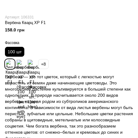
Артикул: 106331
Вербена Кварц XP F1
158.0 грн
Фасовка
100 шт
+8
Вербена — это тот цветок, который с легкостью могут
вырастить из семян даже начинающие цветоводы. Это
многолетнее растение культивируется в большей степени как
однолетник. В природе насчитывается около 200 видов
вербены, которая родом из субтропиков американского
континента. В зависимости от вида листья вербены могут быть
перистые, зубчатые или цельные. Небольшие цветки растения
собраны в щитовидные, метельчатые или колосовидные
соцветия. Чем богата вербена, так это разнообразием
оттенков цветов: от снежно–белых и кремовых до синих и