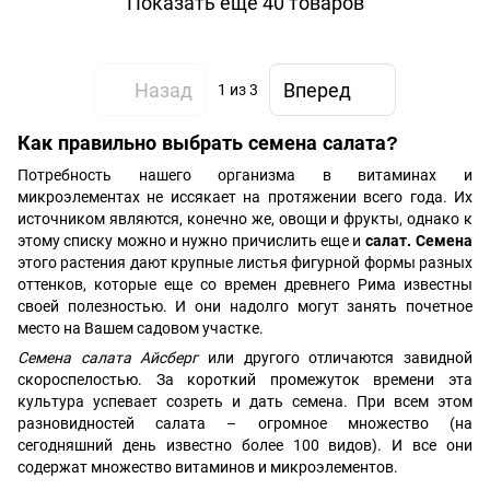
Показать еще 40 товаров
Назад
Вперед
1
из 3
Как правильно выбрать семена салата?
Потребность нашего организма в витаминах и
микроэлементах не иссякает на протяжении всего года. Их
источником являются, конечно же, овощи и фрукты, однако к
этому списку можно и нужно причислить еще и
салат. Семена
этого растения дают крупные листья фигурной формы разных
оттенков, которые еще со времен древнего Рима известны
своей полезностью. И они надолго могут занять почетное
место на Вашем садовом участке.
Семена салата Айсберг
или другого отличаются завидной
скороспелостью. За короткий промежуток времени эта
культура успевает созреть и дать семена. При всем этом
разновидностей салата – огромное множество (на
сегодняшний день известно более 100 видов). И все они
содержат множество витаминов и микроэлементов.