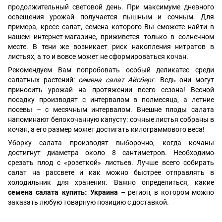
продолжительный световой день. При максимуме дневного
освещения урожай получается пышным и сочным. Для
примера,
кресс салат, семена
которого Вы сможете найти в
нашем интернет-магазине, приживется только в солнечном
месте. В тени же возникает риск накопления нитратов в
листьях, а то и вовсе может не сформироваться кочан.
Рекомендуем Вам попробовать особый деликатес среди
салатных растений:
семена салат Айсберг
. Ведь они могут
приносить урожай на протяжении всего сезона! Весной
посадку производят с интервалом в полмесяца, а летние
посевы – с месячным интервалом. Внешне плоды салата
напоминают белокочанную капусту: сочные листья собраны в
кочан, а его размер может достигать килограммового веса!
Уборку салата производят выборочно, когда кочаны
достигнут диаметра около 8 сантиметров. Необходимо
срезать плод с «розеткой» листьев. Лучше всего собирать
салат на рассвете и как можно быстрее отправлять в
холодильник для хранения. Важно определиться, какие
семена салата купить: Украина
– регион, в котором можно
заказать любую товарную позицию с доставкой.