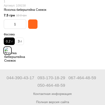
1
Артикул: 109158
Ясколка биберштейна Снежок
7.5 грн
10.0 грн
Фасовка
0,2 г
3 г
044-390-43-17
093-170-18-29
067-464-48-59
050-464-48-59
Контактная информация
Полная версия сайта