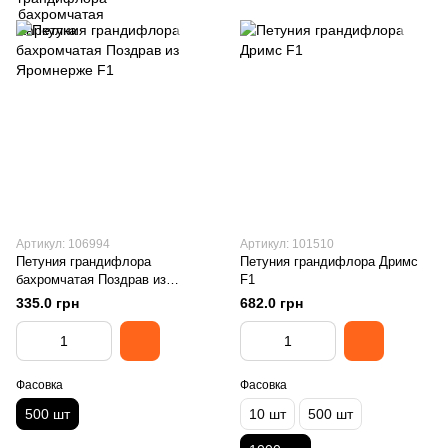
Артикул: 106994
Артикул: 101510
Петуния грандифлора
Петуния грандифлора Дримс
бахромчатая Поздрав из
F1
Яромнерже F1
335.0 грн
682.0 грн
Фасовка
Фасовка
500 шт
10 шт
500 шт