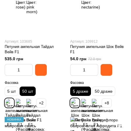
Артикул: 103685
Артикул: 109912
Петуния ампельная Тайдал
Петуния ампельная Шок Вейв
Вейв F1
F1
535.0 грн
54.0 грн
72.0 грн
Фасовка
Фасовка
5 шт
50 шт
5 драже
50 драже
+2
+8
НОВИНКА