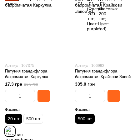
Артикул: 107375
Артикул: 106992
Петуния грандифлора
Петуния грандифлора
бахромчатая Каркулка
бахромчатая Крайкови Завой
F1
17.3 грн
335.0 грн
23.0 грн
Фасовка
Фасовка
20 шт
500 шт
500 шт