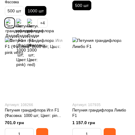
Фасовка
500 шт
500 шт
1000 шт
+4
Артикул: 108266
Артикул: 107935
Петуния грандифлора Игл F1
Петуния грандифлора Лимбо
(Фасовка: 1000 шт; Цвет: pink
F1
vein)
701.0 грн
1 157.0 грн