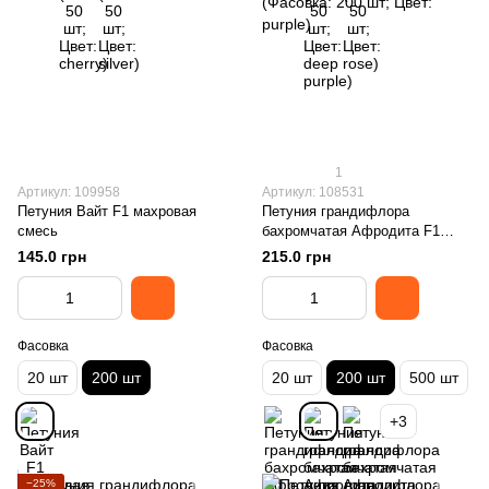
1
Артикул: 109958
Артикул: 108531
Петуния Вайт F1 махровая
Петуния грандифлора
смесь
бахромчатая Афродита F1
(Фасовка: 200 шт; Цвет: purple)
145.0 грн
215.0 грн
Фасовка
Фасовка
20 шт
200 шт
20 шт
200 шт
500 шт
+3
−25%