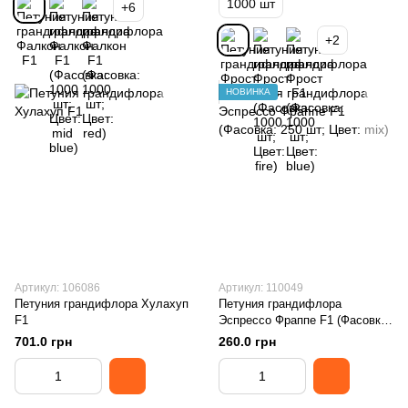
1000 шт
+6
+2
НОВИНКА
Артикул: 106086
Артикул: 110049
Петуния грандифлора Хулахуп
Петуния грандифлора
F1
Эспрессо Фраппе F1 (Фасовка:
250 шт; Цвет: mix)
701.0 грн
260.0 грн