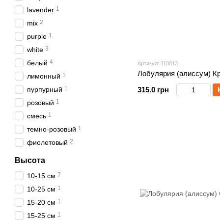
1
lavender
2
mix
1
purple
3
white
4
белый
Артикул: 110013
Лобулярия (алиссум) К
1
лимонный
1
пурпурный
315.0 грн
1
розовый
1
смесь
1
темно-розовый
2
фиолетовый
Высота
7
10-15 см
1
10-25 см
1
15-20 см
1
15-25 см