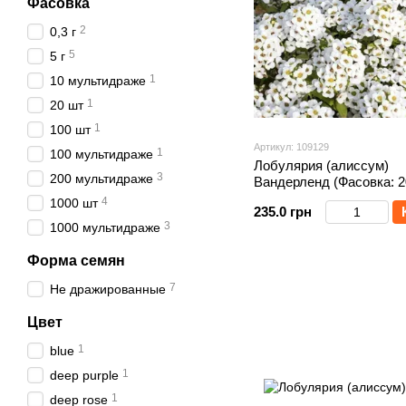
Фасовка
2
0,3 г
5
5 г
1
10 мультидраже
1
20 шт
1
100 шт
Артикул: 109129
1
100 мультидраже
Лобулярия (алиссум)
3
200 мультидраже
Вандерленд (Фасовка: 2
мультидраже; Цвет: whit
4
1000 шт
235.0 грн
3
1000 мультидраже
Форма семян
7
Не дражированные
Цвет
1
blue
1
deep purple
1
deep rose