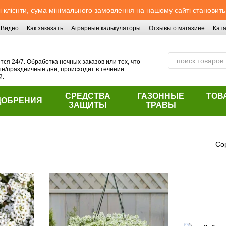
 клієнти, сума мінімального замовлення на нашому сайті становить
Видео
Как заказать
Аграрные калькуляторы
Отзывы о магазине
Ката
ся 24/7. Обработка ночных заказов или тех, что
/праздничные дни, происходит в течении
й.
СРЕДСТВА
ГАЗОННЫЕ
ТОВ
ДОБРЕНИЯ
ЗАЩИТЫ
ТРАВЫ
Со