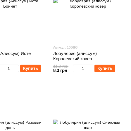
Артикул: 108698
(Алиссум) Исте
Лобулярия (алиссум)
Королевский ковер
11.0 грн
Купить
Купить
8.3 грн