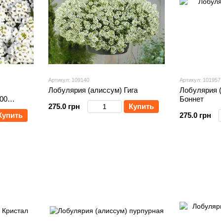
Артикул: 109140
Артикул: 101957
Лобулярия (алиссум) Гига
Лобулярия 
00
Боннет
275.0 грн
Купить
e)
Купить
275.0 грн