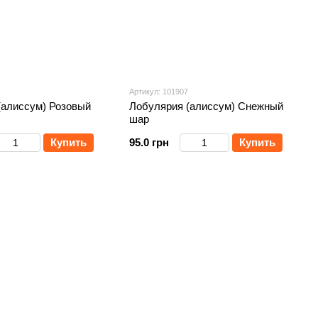
Артикул: 101907
(алиссум) Розовый
Лобулярия (алиссум) Снежный
шар
Купить
95.0 грн
Купить