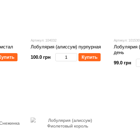
Артикул: 104032
Артикул: 101530
ристал
Лобулярия (алиссум) пурпурная
Лобулярия 
день
Купить
100.0 грн
Купить
99.0 грн