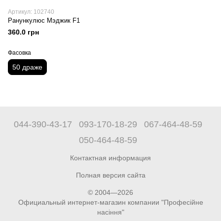
Артикул: 102740
Ранункулюс Мэджик F1
360.0 грн
Фасовка
50 драже
044-390-43-17
093-170-18-29
067-464-48-59
050-464-48-59
Контактная информация
Полная версия сайта
© 2004—2026
Официальный интернет-магазин компании "Професійне
насіння"