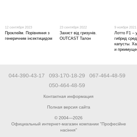
12 сентября 2023
23 сентября 2022
9 ноября 2021
Проклейм. Порівняння з
Захист від гризунів.
Лотто F1 –
генеричним інсектицидом
OUTCAST Талон
гибрид сре
капусты. Ха
и преимуще
044-390-43-17
093-170-18-29
067-464-48-59
050-464-48-59
Контактная информация
Полная версия сайта
© 2004—2026
Официальный интернет-магазин компании "Професійне
насіння"