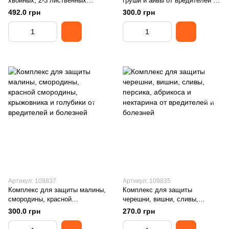
хвойных, 2-3 лиственных
груши и айвы от вредителей и
деревьев и 5 лиственных
болезней
492.0 грн
300.0 грн
кустов (GreenBox)
Артикул: 109837
Артикул: 109835
Комплекс для защиты малины,
Комплекс для защиты
смородины, красной
черешни, вишни, сливы,
смородины, крыжовника и
персика, абрикоса и нектарина
300.0 грн
270.0 грн
голубики от вредителей и
от вредителей и болезней
болезней