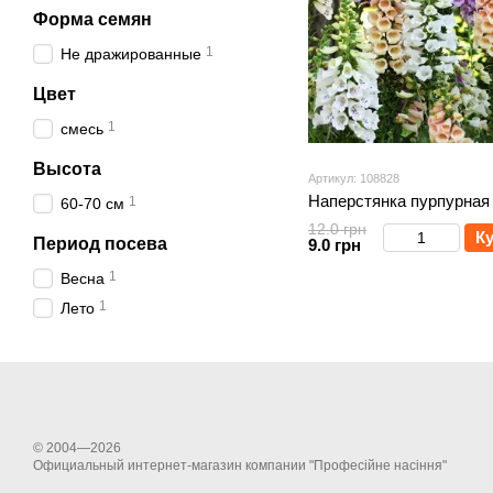
Форма семян
1
Не дражированные
Цвет
1
смесь
Высота
Артикул: 108828
Наперстянка пурпурная
1
60-70 см
12.0 грн
К
Период посева
9.0 грн
1
Весна
1
Лето
© 2004—2026
Официальный интернет-магазин компании "Професійне насіння"