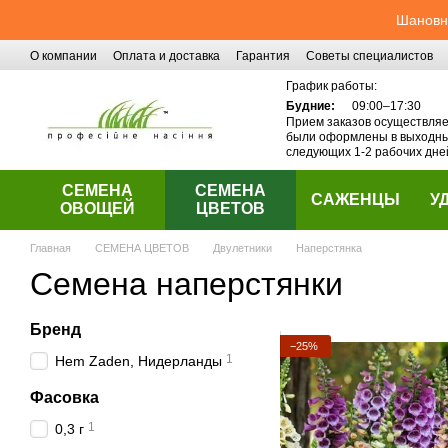
Перейти к основному контенту
Шановні
О компании
Оплата и доставка
Гарантия
Советы специалистов
Контактная информация
График работы:
Будние:
09:00–17:30
Прием заказов осуществляет
были оформлены в выходные
следующих 1-2 рабочих дне
СЕМЕНА
СЕМЕНА
САЖЕНЦЫ
У
ОВОЩЕЙ
ЦВЕТОВ
Главная
СЕМЕНА ЦВЕТОВ
Двулетники
Наперстянка
Семена наперстянки
Бренд
−25%
1
Hem Zaden, Нидерланды
Фасовка
1
0,3 г