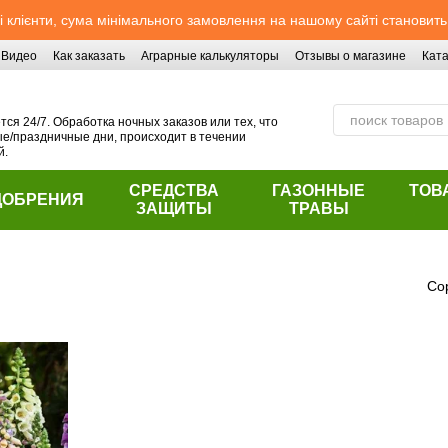
 клієнти, сума мінімального замовлення на нашому сайті становить
Видео
Как заказать
Аграрные калькуляторы
Отзывы о магазине
Ката
ся 24/7. Обработка ночных заказов или тех, что
/праздничные дни, происходит в течении
й.
СРЕДСТВА
ГАЗОННЫЕ
ТОВ
ДОБРЕНИЯ
ЗАЩИТЫ
ТРАВЫ
Со