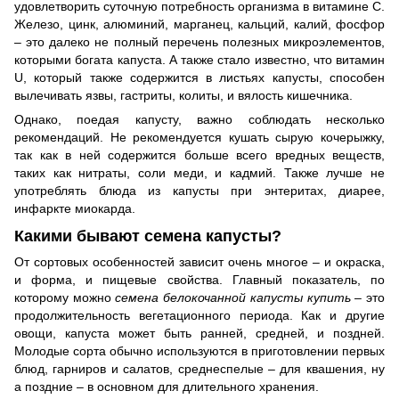
удовлетворить суточную потребность организма в витамине С.
Железо, цинк, алюминий, марганец, кальций, калий, фосфор
– это далеко не полный перечень полезных микроэлементов,
которыми богата капуста. А также стало известно, что витамин
U, который также содержится в листьях капусты, способен
вылечивать язвы, гастриты, колиты, и вялость кишечника.
Однако, поедая капусту, важно соблюдать несколько
рекомендаций. Не рекомендуется кушать сырую кочерыжку,
так как в ней содержится больше всего вредных веществ,
таких как нитраты, соли меди, и кадмий. Также лучше не
употреблять блюда из капусты при энтеритах, диарее,
инфаркте миокарда.
Какими бывают семена капусты?
От сортовых особенностей зависит очень многое – и окраска,
и форма, и пищевые свойства. Главный показатель, по
которому можно
семена белокочанной капусты купить
– это
продолжительность вегетационного периода. Как и другие
овощи, капуста может быть ранней, средней, и поздней.
Молодые сорта обычно используются в приготовлении первых
блюд, гарниров и салатов, среднеспелые – для квашения, ну
а поздние – в основном для длительного хранения.