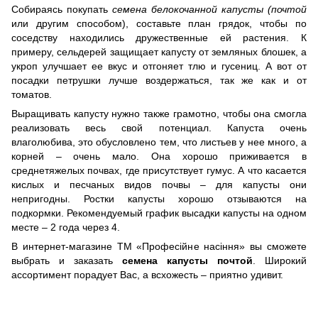
Собираясь покупать
семена белокочанной капусты (почтой
или другим способом), составьте план грядок, чтобы по
соседству находились дружественные ей растения. К
примеру, сельдерей защищает капусту от земляных блошек, а
укроп улучшает ее вкус и отгоняет тлю и гусениц. А вот от
посадки петрушки лучше воздержаться, так же как и от
томатов.
Выращивать капусту нужно также грамотно, чтобы она смогла
реализовать весь свой потенциал. Капуста очень
влаголюбива, это обусловлено тем, что листьев у нее много, а
корней – очень мало. Она хорошо приживается в
среднетяжелых почвах, где присутствует гумус. А что касается
кислых и песчаных видов почвы – для капусты они
непригодны. Ростки капусты хорошо отзываются на
подкормки. Рекомендуемый график высадки капусты на одном
месте – 2 года через 4.
В интернет-магазине ТМ «Професійне насіння» вы сможете
выбрать и заказать
семена капусты почтой
. Широкий
ассортимент порадует Вас, а всхожесть – приятно удивит.