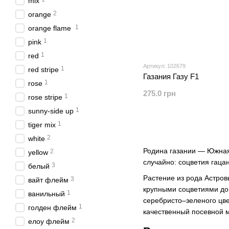
mix
2
orange
1
orange flame
1
pink
1
red
Артикул: 102679
1
red stripe
Газания Газу F1
1
rose
275.0 грн
1
rose stripe
1
sunny-side up
1
tiger mix
2
white
Родина газании — Южная
2
yellow
случайно: соцветия гаца
3
белый
Растение из рода Астров
3
вайт флейм
крупными соцветиями до 
1
ванильный
серебристо–зеленого цве
1
голден флейм
качественный посевной м
2
елоу флейм