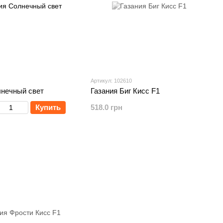
Артикул: 102610
лнечный свет
Газания Биг Кисс F1
Купить
518.0 грн