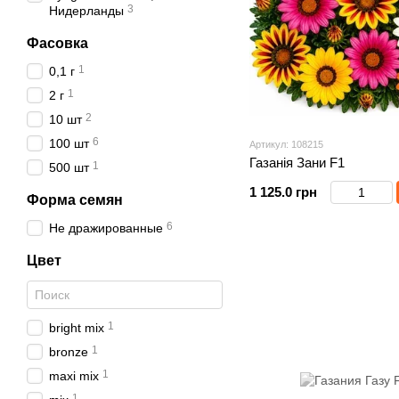
3
Нидерланды
Фасовка
1
0,1 г
1
2 г
2
10 шт
6
100 шт
Артикул: 108215
Газанія Зани F1
1
500 шт
1 125.0 грн
Форма семян
6
Не дражированные
Цвет
1
bright mix
1
bronze
1
maxi mix
1