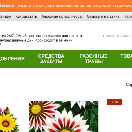
 клієнти, сума мінімального замовлення на нашому сайті становить
Видео
Как заказать
Аграрные калькуляторы
Отзывы о магазине
Ката
ся 24/7. Обработка ночных заказов или тех, что
/праздничные дни, происходит в течении
й.
СРЕДСТВА
ГАЗОННЫЕ
ТОВ
ДОБРЕНИЯ
ЗАЩИТЫ
ТРАВЫ
Со
−25%