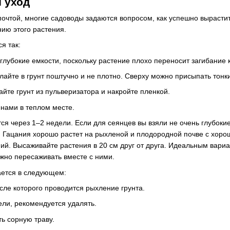
 уход
почтой, многие садоводы задаются вопросом, как успешно вырастить
ию этого растения.
я так:
глубокие емкости, поскольку растение плохо переносит загибание 
айте в грунт поштучно и не плотно. Сверху можно присыпать тонк
йте грунт из пульверизатора и накройте пленкой.
енами в теплом месте.
я через 1–2 недели. Если для сеянцев вы взяли не очень глубоки
. Гацания хорошо растет на рыхленой и плодородной почве с хоро
ий. Высаживайте растения в 20 см друг от друга. Идеальным вари
жно пересаживать вместе с ними.
ается в следующем:
сле которого проводится рыхление грунта.
ели, рекомендуется удалять.
ь сорную траву.