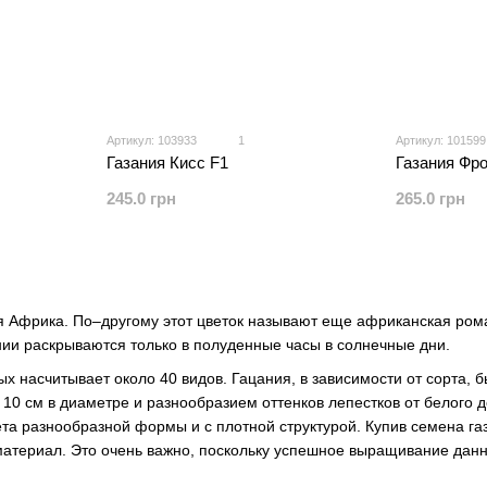
Артикул: 103933
1
Артикул: 101599
Газания Фро
Газания Кисс F1
265.0 грн
245.0 грн
 Африка. По–другому этот цветок называют еще африканская ром
нии раскрываются только в полуденные часы в солнечные дни.
ых насчитывает около 40 видов. Гацания, в зависимости от сорта, 
10 см в диаметре и разнообразием оттенков лепестков от белого д
та разнообразной формы и с плотной структурой. Купив семена га
атериал. Это очень важно, поскольку успешное выращивание данно