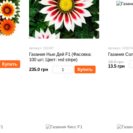
Артикул: 101497
Артикул: 103074
Газания Нью Дей F1 (Фасовка:
Газания Со
100 шт; Цвет: red stripe)
18.0 грн
Купить
13.5 грн
235.0 грн
Купить