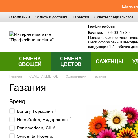
Перейти к основному контенту
Шановні
О компании
Оплата и доставка
Гарантия
Советы специалистов
Контактная информация
График работы:
Будние:
09:00–17:30
Прием заказов осуществляет
были оформлены в выходные
следующих 1-2 рабочих дне
СЕМЕНА
СЕМЕНА
САЖЕНЦЫ
У
ОВОЩЕЙ
ЦВЕТОВ
Главная
СЕМЕНА ЦВЕТОВ
Однолетники
Газания
Газания
Бренд
1
Benary, Германия
1
Hem Zaden, Нидерланды
1
PanAmerican, США
Syngenta Flowers,