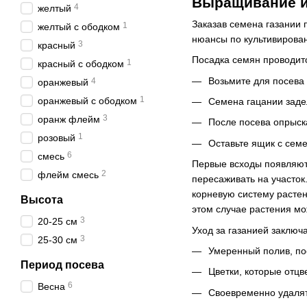
Выращивание и
4
желтый
Заказав семена газании 
1
желтый с ободком
нюансы по культивирован
3
красный
Посадка семян проводитс
1
красный с ободком
Возьмите для посева 
4
оранжевый
1
оранжевый с ободком
Семена гацании задел
3
оранж флейм
После посева опрыска
1
розовый
Оставьте ящик с сем
6
смесь
Первые всходы появляютс
2
флейм смесь
пересаживать на участок
корневую систему растен
Высота
этом случае растения мо
3
20-25 см
Уход за газанией заключ
3
25-30 см
Умеренный полив, по
Период посева
Цветки, которые отцв
6
Весна
Своевременно удалят