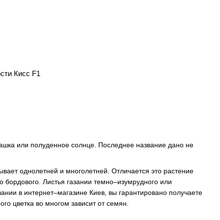
сти Кисс F1
ашка или полуденное солнце. Последнее название дано не
бывает однолетней и многолетней. Отличается это растение
о бордового. Листья газании темно–изумрудного или
зании в интернет–магазине Киев, вы гарантировано получаете
го цветка во многом зависит от семян.