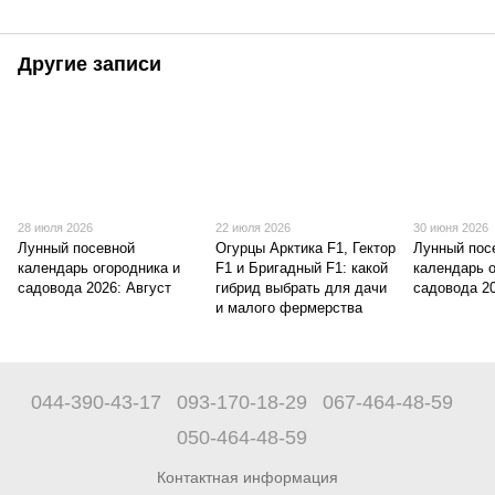
Другие записи
28 июля 2026
22 июля 2026
30 июня 2026
Лунный посевной
Огурцы Арктика F1, Гектор
Лунный пос
календарь огородника и
F1 и Бригадный F1: какой
календарь о
садовода 2026: Август
гибрид выбрать для дачи
садовода 2
и малого фермерства
044-390-43-17
093-170-18-29
067-464-48-59
050-464-48-59
Контактная информация