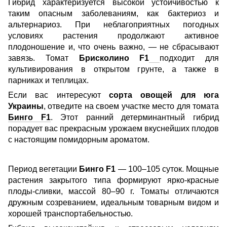
Гибрид характеризуется высокой устойчивостью к
таким опасным заболеваниям, как бактериоз и
альтернариоз. При неблагоприятных погодных
условиях растения продолжают активное
плодоношение и, что очень важно, — не сбрасывают
завязь. Томат
Брисколино F1
подходит для
культивирования в открытом грунте, а также в
парниках и теплицах.
Если вас интересуют
сорта овощей для юга
Украины
, отведите на своем участке место для томата
Бинго F1
. Этот ранний детерминантный гибрид
порадует вас прекрасным урожаем вкуснейших плодов
с настоящим помидорным ароматом.
Период вегетации
Бинго F1
— 100–105 суток. Мощные
растения закрытого типа формируют ярко-красные
плоды-сливки, массой 80–90 г. Томаты отлича
ю
тся
дружным созреванием, идеальным товарным видом и
хорошей транспортабельностью.