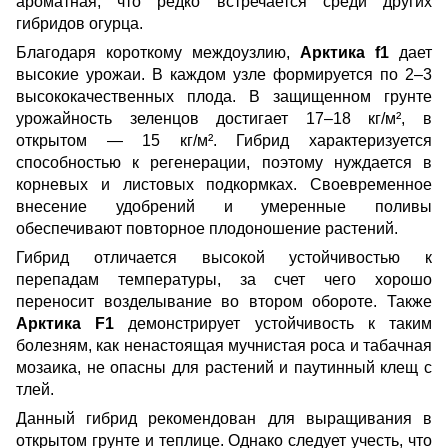
ароматная, что редко встречается среди других
гибридов огурца.
Благодаря короткому междоузлию,
Арктика f1
дает
высокие урожаи. В каждом узле формируется по 2–3
высококачественных плода. В защищенном грунте
урожайность зеленцов достигает 17–18 кг/м², в
открытом — 15 кг/м². Гибрид характеризуется
способностью к регенерации, поэтому нуждается в
корневых и листовых подкормках. Своевременное
внесение удобрений и умеренные поливы
обеспечивают повторное плодоношение растений.
Гибрид отличается высокой устойчивостью к
перепадам температуры, за счет чего хорошо
переносит возделывание во втором обороте. Также
Арктика F1
демонстрирует устойчивость к таким
болезням, как ненастоящая мучнистая роса и табачная
мозаика, не опасны для растений и паутинный клещ с
тлей.
Данный гибрид рекомендован для выращивания в
открытом грунте и теплице. Однако следует учесть, что