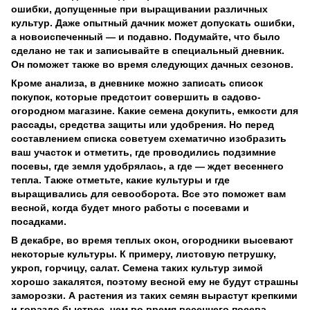
ошибки, допущенные при выращивании различных
культур. Даже опытный дачник может допускать ошибки,
а новоиспеченный — и подавно. Подумайте, что было
сделано не так и записывайте в специальный дневник.
Он поможет также во время следующих дачных сезонов.
Кроме анализа, в дневнике можно записать список
покупок, которые предстоит совершить в садово-
огородном магазине. Какие семена докупить, емкости для
рассады, средства защиты или удобрения. Но перед
составлением списка советуем схематично изобразить
ваш участок и отметить, где проводились подзимние
посевы, где земля удобрялась, а где — ждет весеннего
тепла. Также отметьте, какие культуры и где
выращивались для севооборота. Все это поможет вам
весной, когда будет много работы с посевами и
посадками.
В декабре, во время теплых окон, огородники высевают
некоторые культуры. К примеру, листовую петрушку,
укроп, горчицу, салат. Семена таких культур зимой
хорошо закалятся, поэтому весной ему не будут страшны
заморозки. А растения из таких семян вырастут крепкими
и гораздо быстрее, чем во время весеннего посева.