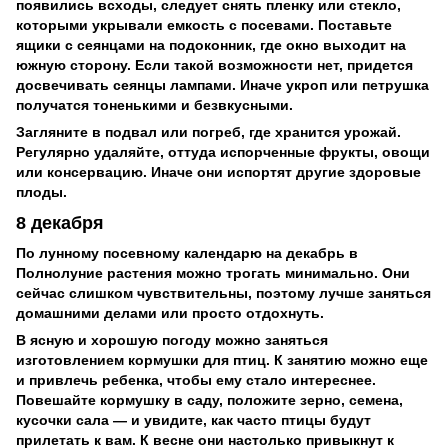
появились всходы, следует снять пленку или стекло,
которыми укрывали емкость с посевами. Поставьте
ящики с сеянцами на подоконник, где окно выходит на
южную сторону. Если такой возможности нет, придется
досвечивать сеянцы лампами. Иначе укроп или петрушка
получатся тоненькими и безвкусными.
Загляните в подвал или погреб, где хранится урожай.
Регулярно удаляйте, оттуда испорченные фрукты, овощи
или консервацию. Иначе они испортят другие здоровые
плоды.
8 декабря
По лунному посевному календарю на декабрь в
Полнолуние растения можно трогать минимально. Они
сейчас слишком чувствительны, поэтому лучше заняться
домашними делами или просто отдохнуть.
В ясную и хорошую погоду можно заняться
изготовлением кормушки для птиц. К занятию можно еще
и привлечь ребенка, чтобы ему стало интереснее.
Повешайте кормушку в саду, положите зерно, семена,
кусочки сала — и увидите, как часто птицы будут
прилетать к вам. К весне они настолько привыкнут к