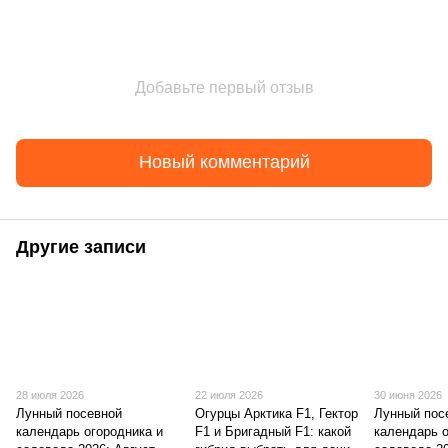
Добавьте первый отзыв
Новый комментарий
Другие записи
28 июля 2026
22 июля 2026
30 июня 2026
Лунный посевной
Огурцы Арктика F1, Гектор
Лунный пос
календарь огородника и
F1 и Бригадный F1: какой
календарь о