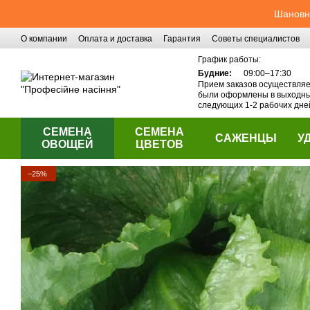
Перейти к основному контенту
Шановні
О компании
Оплата и доставка
Гарантия
Советы специалистов
Контактная информация
График работы:
Будние:
09:00–17:30
Прием заказов осуществляет
были оформлены в выходные
следующих 1-2 рабочих дне
СЕМЕНА
СЕМЕНА
САЖЕНЦЫ
У
ОВОЩЕЙ
ЦВЕТОВ
−25%