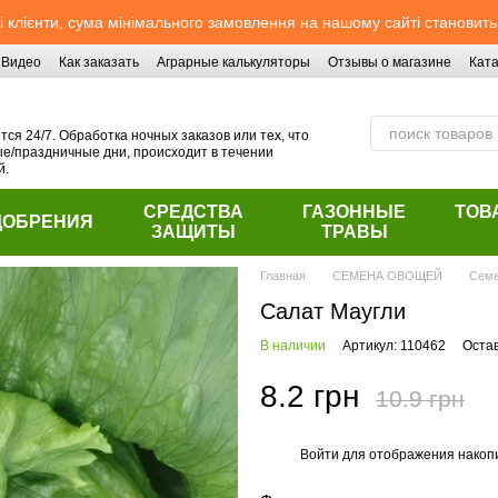
 клієнти, сума мінімального замовлення на нашому сайті становить
Видео
Как заказать
Аграрные калькуляторы
Отзывы о магазине
Ката
ся 24/7. Обработка ночных заказов или тех, что
/праздничные дни, происходит в течении
й.
СРЕДСТВА
ГАЗОННЫЕ
ТОВ
ДОБРЕНИЯ
ЗАЩИТЫ
ТРАВЫ
Главная
СЕМЕНА ОВОЩЕЙ
Семе
Салат Маугли
В наличии
Артикул: 110462
Оста
8.2 грн
10.9 грн
Войти
для отображения накопи
%