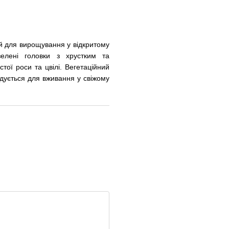
й для вирощування у відкритому
зелені головки з хрустким та
тої роси та цвілі. Вегетаційний
ендується для вживання у свіжому