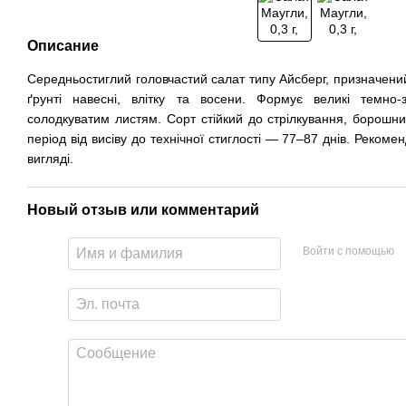
Описание
Середньостиглий головчастий салат типу Айсберг, призначени
ґрунті навесні, влітку та восени. Формує великі темно-
солодкуватим листям. Сорт стійкий до стрілкування, борошнис
період від висіву до технічної стиглості — 77–87 днів. Реком
вигляді.
Новый отзыв или комментарий
Войти с помощью