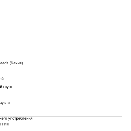
eeds (Чехия)
ей
й грунт
аугли
жего употребления
нтия