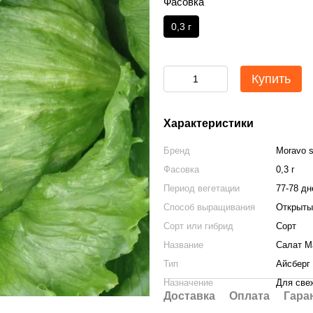
Фасовка
0,3 г
Купить
Характеристики
Бренд
Moravo s
Фасовка
0,3 г
Период вегетации
77-78 дн
Способ выращивания
Открыты
Сорт или гибрид
Сорт
Название
Салат М
Тип
Айсберг
Назначение
Для све
Доставка
Оплата
Гара