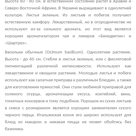
Высота 60 - 80 см. В естественном состоянии растет в Аравии и
Северо-Восточной Африке. В Украине выращивают в однолетней
культуре. Листья зеленые. Из листьев и побегов получают
естественную камфору. Лекарственный, но в огородничестве не
используют из-за сильного аромата, но этот вид является
хорошим ароматизатором чая и ликеров «Бенедектин» и
«Шартрез».
Васильки обычные (Ocimum basilicum). Однолетнее растение.
Высота - до 60 см. Стебли и листья зеленые, или с фиолетовой
пигментацией различной интенсивности. Используют как
лекарственное и овощное растение. Молодые листья и побеги
используют как салатная приправа к различным блюдам, а также
для изготовления пряностей. Они стали любимой приправой для
соленого огурца, ароматизации уксуса, коктейлей, вина,
томатных консервов и тому подобное. Порошок из сухих листьев
в смеси с розмарином является хорошим заменителем сухого
черного перца. Итальянская кухня его широко использует для
блюд из макарон и никакая пицца не может обойтись без
базилика.