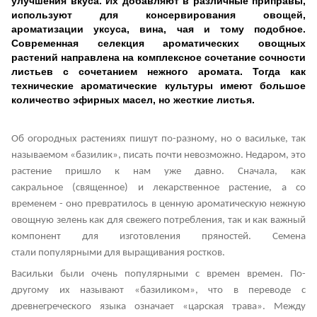
улучшения вкуса. Их добавляют в различные приправы,
используют для консервирования овощей,
ароматизации уксуса, вина, чая и тому подобное.
Современная селекция ароматических овощных
растений направлена ​​на комплексное сочетание сочности
листьев с сочетанием нежного аромата. Тогда как
технические ароматические культуры имеют большое
количество эфирных масел, но жесткие листья.
Об огородных растениях пишут по-разному, но о васильке, так
называемом «базилик», писать почти невозможно. Недаром, это
растение пришло к нам уже давно. Сначала, как
сакральное (священное) и лекарственное растение, а со
временем - оно превратилось в ценную ароматическую нежную
овощную зелень как для свежего потребления, так и как важный
компонент для изготовления пряностей. Семена
стали популярными для выращивания ростков.
Васильки были очень популярными с времен времен. По-
другому их называют «базиликом», что в переводе с
древнегреческого языка означает «царская трава». Между