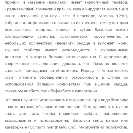
прочим, и название «васильки» имеет аналогичный перевод.
Средневековый армянский врач XV века Амирдовлат Амасиаци в
книге «ненужной для неуч» (см. В переводе, Москва, 1990),
собрал всю информацию о васильки и отнес их к тем, у которых
лекарственная природа горячая и сухая. Васильки имеют
растворяющие свойства, останавливают кровотечение, в
небольших количествах «веселит» сердце и выгоняет мочу.
Лучшие свойства имеют разновидности с окрашенными
листьями, у которых больше антиоксидантов. В дополнение,
современные исследования доказали, что базилик является
сильным природным антибиотиком. Наряду с «позитивом»,
стоит отметить определенную осторожность в случае их
использования больших количествах при ишемии сердца,
сахарном диабете, тромбофлебите и гипертонии.
Человек научился использовать и выращивать три вида базилика
- мятолистные, обычные и евгенольни. Огороднику это нужно
знать для того, чтобы правильно выбрать направление
выращивания и использования. Васильки мятолистные или
камфорные (Ocimum menthaefolium). Многолетний полукустик.