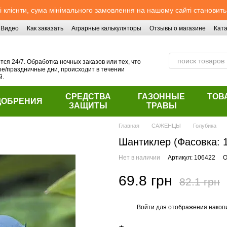
 клієнти, сума мінімального замовлення на нашому сайті становить
Видео
Как заказать
Аграрные калькуляторы
Отзывы о магазине
Ката
ся 24/7. Обработка ночных заказов или тех, что
/праздничные дни, происходит в течении
й.
СРЕДСТВА
ГАЗОННЫЕ
ТОВ
ДОБРЕНИЯ
ЗАЩИТЫ
ТРАВЫ
Главная
САЖЕНЦЫ
Голубика
Шантиклер (Фасовка: 1
Нет в наличии
Артикул: 106422
О
69.8 грн
82.1 грн
Войти
для отображения накопи
%