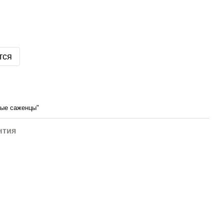
тся
ые саженцы"
нтия