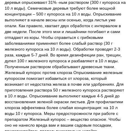
деревья опрыскивают 31% -ным раствором (300 г купороса на
10 л воды). Семечковые деревья требуют более мощной
концентрации – 500 г купороса на 10 л воды. Опрыскивание
выполняют в начале весны или осенью, когда листья уже
опали. Как правило, хватает двух обработок с интервалом в
две недели. После этого мхи и лишайники погибают и сами
отпадают из коры. Чтобы справиться с грибковыми
заболеваниями применяют более слабый раствор (30 г
железного купороса на 10 л воды). Обработки проводят 2-3
раза, каждые 5-7 дней. Во время дезинфекции ран, трещин,
дупел 100 г железного купороса и разбавляют в 10 л воды.
Полученным раствором обрабатывают древесные ткани.
Железный купорос против хлороза Опрыскивание железным
купоросом помогает избавиться от хлороза, который
возникает от недостатка железа в почве или удобрениях. Для
приготовления раствора 50 г железного купороса растворяют
в 10 л воды. Опрыскивание выполняют каждые 4-5 дней до
восстановления зеленой окраски листьев. Для профилактики
хлороза эффективна более слабая концентрация: на 10 л
воды 10 г купороса. Меры предосторожности при работе с
препаратом Железный купорос – вещество опасное. Чтобы
оно не нанесло вреда вам и вашим садовым посадкам,
придерживайтесь правил: внимательно читайте