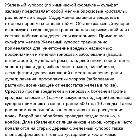
Железный купорос (по химической формуле – сульфат
железа) представляет собой мелкие бирюзовые кристаллы,
растворимые в воде. Содержание активного вещества в
готовом порошке составляет 53%. Обычно железный купорос
используют в виде водного раствора для опрыскиваний или в
составе побелки для деревьев и кустарников. Применение
сульфата железа Железный купорос традиционно
применяется для: уничтожение вредных насекомых;
профилактики и лечения грибковых заболеваний (парши,
пятнистостей, мучнистой росы, плодовой гнили, серой гнили,
черного рака и др.); избавление от мхов, лишайников;
дезинфекции древесных тканей в месте появления ран и
дупел; лечения, профилактики хлороза (заболевание
растений, возникающее от недостатка железа в почве).
Средство против вредителей и грибковых болезней Против
вредных насекомых (также и зимующих под корой) железный
купорос применяют в концентрации 500 г на 10 л воды. Таким
раствором деревья обильно опрыскивают до распускания
почек. Второй раз обработку проводят поздно осенью, в
ноябре. Для избавления от лишайников и мхов, которые часто
появляются на старых деревьях, железный купорос также
очень эффективен. Ягодные кустарники и косточковые