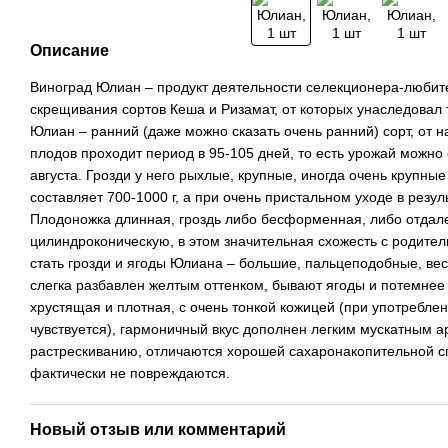
Описание
Виноград Юлиан – продукт деятельности селекционера-любите
скрещивания сортов Кеша и Ризамат, от которых унаследовал 
Юлиан – ранний (даже можно сказать очень ранний) сорт, от н
плодов проходит период в 95-105 дней, то есть урожай можно
августа. Грозди у него рыхлые, крупные, иногда очень крупны
составляет 700-1000 г, а при очень пристальном уходе в результ
Плодоножка длинная, гроздь либо бесформенная, либо отда
цилиндроконическую, в этом значительная схожесть с родител
стать грозди и ягоды Юлиана – большие, пальцеподобные, весят
слегка разбавлен желтым оттенком, бывают ягоды и потемнее
хрустящая и плотная, с очень тонкой кожицей (при употреблен
чувствуется), гармоничный вкус дополнен легким мускатным а
растрескиванию, отличаются хорошей сахаронакопительной с
фактически не повреждаются.
Новый отзыв или комментарий