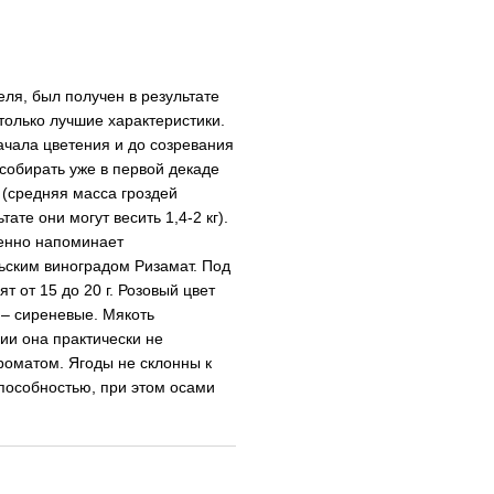
ля, был получен в результате
только лучшие характеристики.
ачала цветения и до созревания
 собирать уже в первой декаде
е (средняя масса гроздей
ате они могут весить 1,4-2 кг).
ленно напоминает
ьским виноградом Ризамат. Под
 от 15 до 20 г. Розовый цвет
 – сиреневые. Мякоть
ии она практически не
роматом. Ягоды не склонны к
пособностью, при этом осами