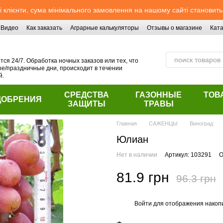
 клієнти, сума мінімального замовлення на нашому сайті становить
Видео
Как заказать
Аграрные калькуляторы
Отзывы о магазине
Ката
ся 24/7. Обработка ночных заказов или тех, что
/праздничные дни, происходит в течении
й.
СРЕДСТВА
ГАЗОННЫЕ
ТОВ
ДОБРЕНИЯ
ЗАЩИТЫ
ТРАВЫ
Главная
САЖЕНЦЫ
Виноград
Юлиан
Нет в наличии
Артикул: 103291
О
81.9 грн
96.3 грн
Войти
для отображения накопи
%