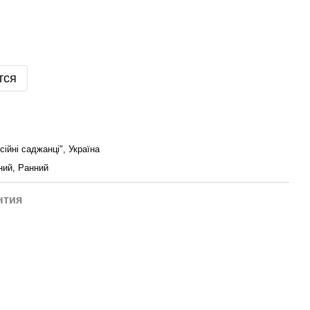
тся
ійні саджанці", Україна
ний, Ранний
нтия