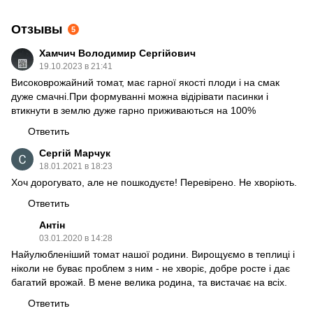
Отзывы
5
Хамчич Володимир Сергійович
19.10.2023 в 21:41
Високоврожайний томат, має гарної якості плоди і на смак
дуже смачні.При формуванні можна відірівати пасинки і
втикнути в землю дуже гарно приживаються на 100%
Ответить
Сергій Марчук
18.01.2021 в 18:23
Хоч дорогувато, але не пошкодуєте! Перевірено. Не хворіють.
Ответить
Антін
03.01.2020 в 14:28
Найулюбленіший томат нашої родини. Вирощуємо в теплиці і
ніколи не буває проблем з ним - не хворіє, добре росте і дає
багатий врожай. В мене велика родина, та вистачає на всіх.
Ответить