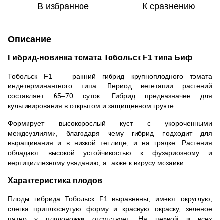
В избранное
К сравнению
Описание
Гибрид-новинка томата Тобольск F1 типа Биф
Тобольск F1 — ранний гибрид крупноплодного томата
индетерминантного типа. Период вегетации растений
составляет 65–70 суток. Гибрид предназначен для
культивирования в открытом и защищенном грунте.
Формирует высокорослый куст с укороченными
междоузлиями, благодаря чему гибрид подходит для
выращивания и в низкой теплице, и на грядке. Растения
обладают высокой устойчивостью к фузариозному и
вертициллезному увяданию, а также к вирусу мозаики.
Характеристика плодов
Плоды гибрида Тобольск F1 выравнены, имеют округлую,
слегка приплюснутую форму и красную окраску, зеленое
пятно у плодоножки отсутствует. На первой и всех