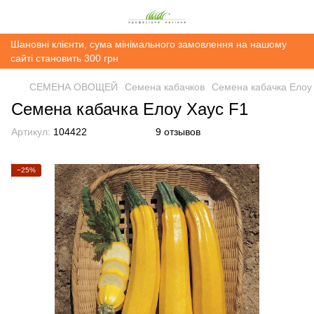
Шановні клієнти, сума мінімального замовлення на нашому
сайті становить 300 грн
СЕМЕНА ОВОЩЕЙ
Семена кабачков
Семена кабачка Елоу
Семена кабачка Елоу Хаус F1
Артикул:
104422
9 отзывов
−25%