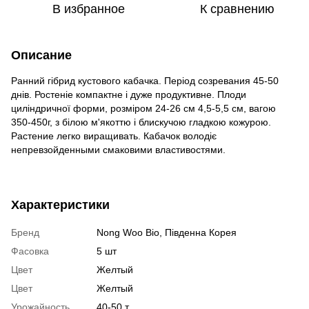
В избранное
К сравнению
Описание
Ранний гібрид кустового кабачка. Період созревания 45-50
днів. Ростеніе компактне і дуже продуктивне. Плоди
циліндричної форми, розміром 24-26 см 4,5-5,5 см, вагою
350-450г, з білою м'якоттю і блискучою гладкою кожурою.
Растение легко виращивать. Кабачок володіє
непревзойденными смаковими властивостями.
Характеристики
Бренд
Nong Woo Bio, Південна Корея
Фасовка
5 шт
Цвет
Желтый
Цвет
Желтый
Урожайность
40-50 т