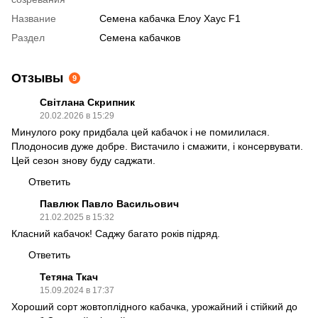
Название
Семена кабачка Елоу Хаус F1
Раздел
Семена кабачков
Отзывы
9
Світлана Скрипник
20.02.2026 в 15:29
Минулого року придбала цей кабачок і не помилилася.
Плодоносив дуже добре. Вистачило і смажити, і консервувати.
Цей сезон знову буду саджати.
Ответить
Павлюк Павло Васильович
21.02.2025 в 15:32
Класний кабачок! Саджу багато років підряд.
Ответить
Тетяна Ткач
15.09.2024 в 17:37
Хороший сорт жовтоплідного кабачка, урожайний і стійкий до