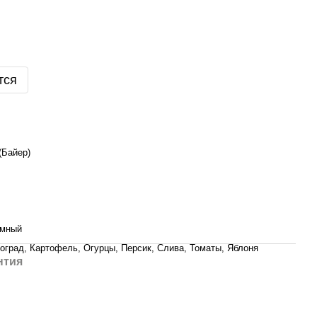
тся
(Байер)
емный
оград, Картофель, Огурцы, Персик, Слива, Томаты, Яблоня
нтия