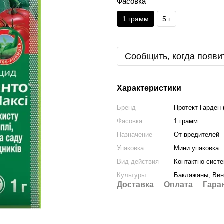
Фасовка
1 грамм
5 г
Сообщить, когда появи
Характеристики
Бренд
Протект Гарден 
Фасовка
1 грамм
Назначение
От вредителей
Упаковка
Мини упаковка
Вид действия
Контактно-сист
Культуры
Баклажаны, Вин
Доставка
Оплата
Гара