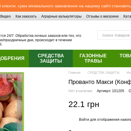
 клієнти, сума мінімального замовлення на нашому сайті становить
Видео
Как заказать
Аграрные калькуляторы
Отзывы о магазине
Ката
ся 24/7. Обработка ночных заказов или тех, что
/праздничные дни, происходит в течении
й.
СРЕДСТВА
ГАЗОННЫЕ
ТОВ
ДОБРЕНИЯ
ЗАЩИТЫ
ТРАВЫ
Главная
СРЕДСТВА ЗАЩИТЫ
Ин
Прованто Макси (Кон
Нет в наличии
Артикул: 101205
О
22.1 грн
Войти
для отображения накопи
%