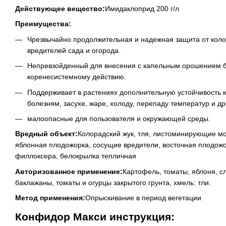
Действующее вещество:
Имидаклоприд 200 г/л
Преимущества:
Чрезвычайно продолжительная и надежная защита от колор
вредителей сада и огорода.
Непревзойденный для внесения с капельным орошением 
коренесистемному действию.
Поддерживает в растениях дополнительную устойчивость к
болезням, засухе, жаре, холоду, перепаду температур и др
малоопасные для пользователя и окружающей среды.
Вредный объект:
Колорадский жук, тля, листоминирующие м
яблонная плодожорка, сосущие вредители, восточная плодожо
филлоксера, белокрылка тепличная
Авторизованное применение:
Картофель, томаты, яблоня, сл
баклажаны, томаты и огурцы закрытого грунта, хмель: тли.
Метод применения:
Опрыскивание в период вегетации
Конфидор Макси инструкция: