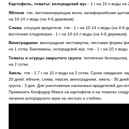
Картофель, томаты: колорадский жу
к - 1 г на 10 л воды на 
Яблоня
: тли, листоминирующие моли, калифорнийская щитовк
на 10-14 л воды (на 4-6 деревьев).
Слива
: сосущие вредители, тли - 1 г на 10-14 л воды (на 4-6 д
восточная плодожорка - 1 г на 10-14 л воды (на 4-6 деревьев).
Виноградники
: виноградная листовертка, листовая форма фил
на 1 сотку. Баклажаны, колорадский жук, тли - 1 г на 10 л воды 
Томаты и огурцы закрытого грунта
: тепличная белокрылка, 
на 2 сотки.
Хмель
: тли - 1,7 г на 10 л воды на 2 сотки. Сроки ожидания: 
20 дней; яблоня, слива, персик, виноградники, хмель - 30 дне
грунта - 3 дня. Для уничтожения насекомых-вредителей доста
Применять Конфидор Макси на картофеле и на томатах следу
личинок колорадского жука на листьях и стеблях.