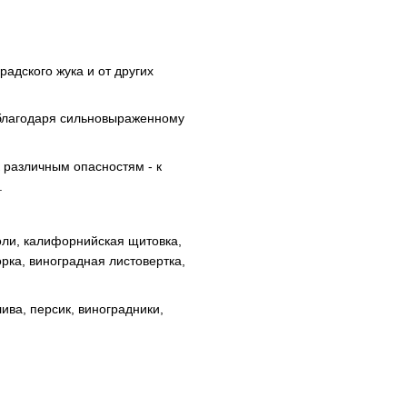
адского жука и от других
благодаря сильновыраженному
 различным опасностям - к
.
оли, калифорнийская щитовка,
рка, виноградная листовертка,
ива, персик, виноградники,