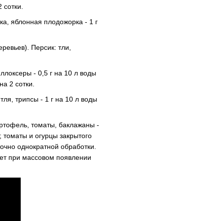
2 сотки.
а, яблонная плодожорка - 1 г
еревьев). Персик: тли,
локсеры - 0,5 г на 10 л воды
на 2 сотки.
тля, трипсы - 1 г на 10 л воды
картофель, томаты, баклажаны -
й; томаты и огурцы закрытого
точно однократной обработки.
ет при массовом появлении