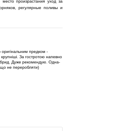
 место произрастания уход за
орняков, регулярные поливы и
о оригінальним предком -
крупніші. За гостротою напевно
ібрид. Дуже рекомендую. Одна-
якщо не переробляти)