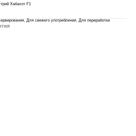
стрий Хабахот F1
сервирования, Для свежего употребления, Для переработки
нтия