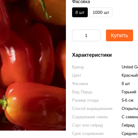
Фасовка
8 шт
1000 шт
Купить
Характеристики
Бренд
United G
Цвет
Красный
Фасовка
8 шт
Вид Перца
Горький
Размер плода
5-6 см
Способ выращивания
Открыты
Содержание семян
С семен
Сорт или гибрид
Гибрид
Срок созревания
Среднес