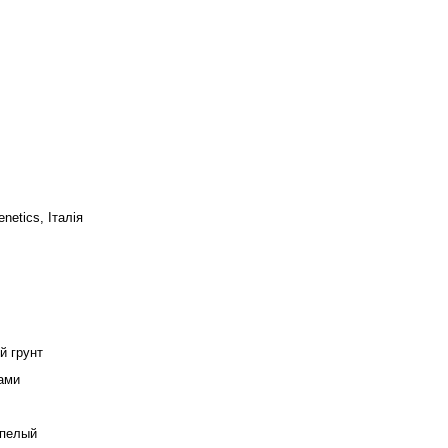
enetics, Італія
й грунт
ами
пелый