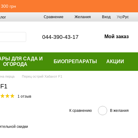
 300 грн
Сравнение
Желания
Вход
Укр
Рус
лог
044-390-43-17
Мой заказ
АРЫ ДЛЯ САДА И
БИОПРЕПАРАТЫ
АКЦИИ
ОГОРОДА
на перца
Перец острий Хабахот F1
 F1
1 отзыв
К сравнению
В желания
тельной скидки