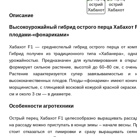
Описание
Высокоурожайный гибрид острого перца Хабахот 
плодами-«фонариками»
Хабахот F1 — среднеспелый гибрид острого перца от компа
Гибрид получен из традиционного типа «Хабанера», одн
урожайностью. Предназначен для культивирования в откры
формирует сильное растение, высотой до 60–80 см, с очен
Растение характеризуется супер завязываемостью и
высококачественных плодов.
Плоды-«фонарики» имеют кониче
морщинистые, с глянцевой восковой кожурой красной окраски.
см и около 3 см — в диаметре.
Особенности агротехники
Острый перец Хабахот F1 целесообразно выращивать расса
на рассаду можно приступать в конце зимы – начале весны.
стоит отказаться от пикировки и сразу выращивать сея