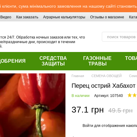
 клієнти, сума мінімального замовлення на нашому сайті становить
Видео
Как заказать
Аграрные калькуляторы
Отзывы о магазине
Ката
ся 24/7. Обработка ночных заказов или тех, что
/праздничные дни, происходит в течении
й.
СРЕДСТВА
ГАЗОННЫЕ
ТОВ
ДОБРЕНИЯ
ЗАЩИТЫ
ТРАВЫ
Главная
СЕМЕНА ОВОЩЕЙ
Семе
Перец острий Хабахот
В наличии
Артикул: 107540
37.1 грн
49.5 грн
Войти
для отображения накопи
%