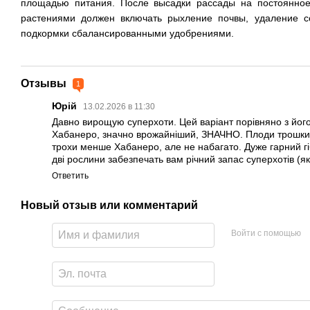
площадью питания.
После высадки рассады на постоянное
растениями должен включать рыхление почвы, удаление с
подкормки сбалансированными удобрениями.
Отзывы
1
Юрій
13.02.2026 в 11:30
Давно вирощую суперхоти. Цей варіант порівняно з йог
Хабанеро, значно врожайніший, ЗНАЧНО. Плоди трошки 
трохи менше Хабанеро, але не набагато. Дуже гарний г
дві рослини забезпечать вам річний запас суперхотів (
Ответить
Новый отзыв или комментарий
Войти с помощью