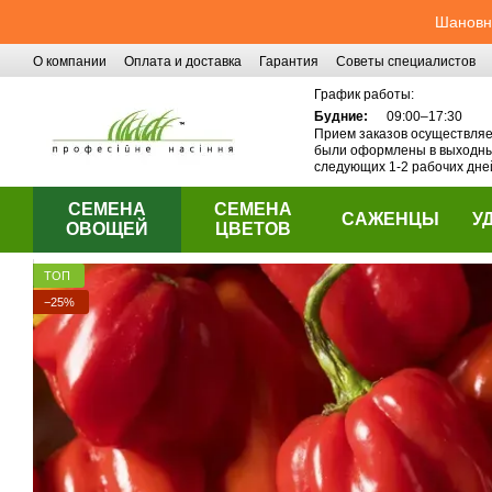
Перейти к основному контенту
Шановні
О компании
Оплата и доставка
Гарантия
Советы специалистов
Контактная информация
График работы:
Будние:
09:00–17:30
Прием заказов осуществляет
были оформлены в выходные
следующих 1-2 рабочих дне
СЕМЕНА
СЕМЕНА
САЖЕНЦЫ
У
ОВОЩЕЙ
ЦВЕТОВ
ТОП
−25%