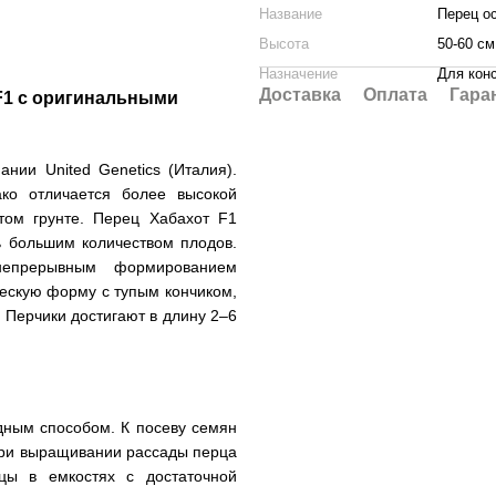
Название
Перец о
Высота
50-60 см
Назначение
Для кон
Доставка
Оплата
Гара
F1 с оригинальными
нии United Genetics (Италия).
ако отличается более высокой
том грунте.
Перец Хабахот F1
ь большим количеством плодов.
 непрерывным формированием
скую форму с тупым кончиком,
 Перчики достигают в длину 2–6
дным способом. К посеву семян
 При выращивании рассады перца
нцы в емкостях с достаточной