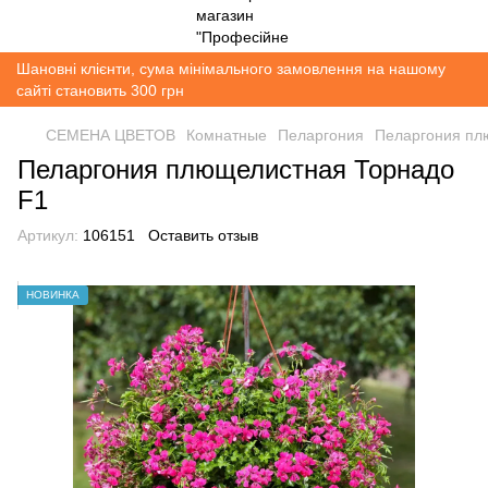
Шановні клієнти, сума мінімального замовлення на нашому
сайті становить 300 грн
СЕМЕНА ЦВЕТОВ
Комнатные
Пеларгония
Пеларгония пл
Пеларгония плющелистная Торнадо
F1
Артикул:
106151
Оставить отзыв
НОВИНКА