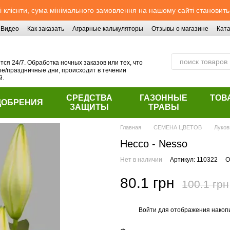
 клієнти, сума мінімального замовлення на нашому сайті становить
Видео
Как заказать
Аграрные калькуляторы
Отзывы о магазине
Ката
ся 24/7. Обработка ночных заказов или тех, что
/праздничные дни, происходит в течении
й.
СРЕДСТВА
ГАЗОННЫЕ
ТОВ
ДОБРЕНИЯ
ЗАЩИТЫ
ТРАВЫ
Главная
СЕМЕНА ЦВЕТОВ
Луков
Нессо - Nesso
Нет в наличии
Артикул: 110322
О
80.1 грн
100.1 грн
Войти
для отображения накопи
%