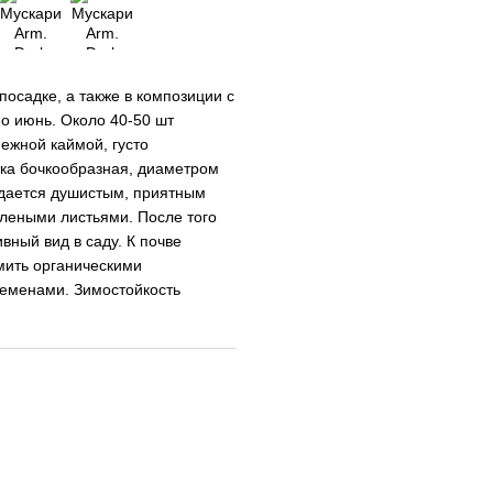
посадке, а также в композиции с
о июнь. Около 40-50 шт
нежной каймой, густо
тка бочкообразная, диаметром
ждается душистым, приятным
елеными листьями. После того
вный вид в саду. К почве
мить органическими
еменами. Зимостойкость