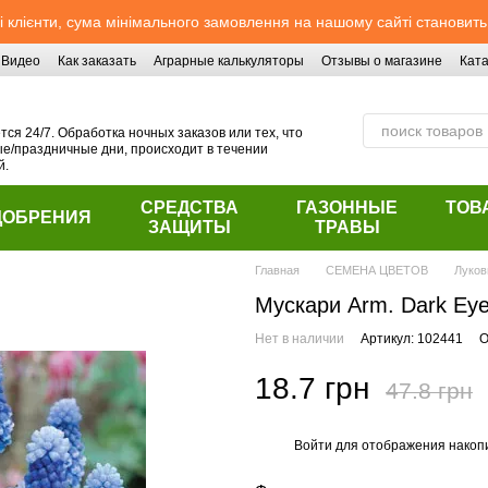
 клієнти, сума мінімального замовлення на нашому сайті становить
Видео
Как заказать
Аграрные калькуляторы
Отзывы о магазине
Ката
ся 24/7. Обработка ночных заказов или тех, что
/праздничные дни, происходит в течении
й.
СРЕДСТВА
ГАЗОННЫЕ
ТОВ
ДОБРЕНИЯ
ЗАЩИТЫ
ТРАВЫ
Главная
СЕМЕНА ЦВЕТОВ
Луков
Мускари Arm. Dark Ey
Нет в наличии
Артикул: 102441
О
18.7 грн
47.8 грн
Войти
для отображения накопи
%