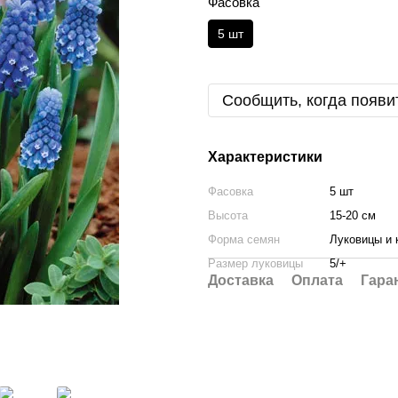
Фасовка
5 шт
Сообщить, когда появи
Характеристики
Фасовка
5 шт
Высота
15-20 см
Форма семян
Луковицы и 
Размер луковицы
5/+
Доставка
Оплата
Гара