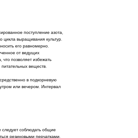
рованное поступление азота,
го цикла выращивания культур.
вносить его равномерно.
ученное от ведущих
 что позволяет избежать
 питательных веществ.
осредственно в подкорневую
 утром или вечером. Интервал
е следует соблюдать общие
аться резиновыми перчатками.