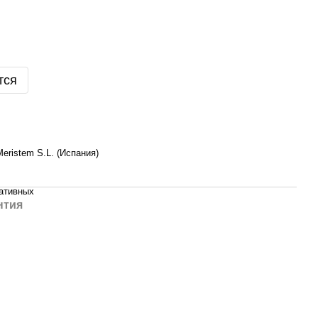
тся
eristem S.L. (Испания)
ативных
нтия