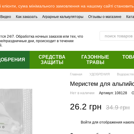
 клієнти, сума мінімального замовлення на нашому сайті становить
Видео
Как заказать
Аграрные калькуляторы
Отзывы о магазине
Ката
ся 24/7. Обработка ночных заказов или тех, что
/праздничные дни, происходит в течении
й.
СРЕДСТВА
ГАЗОННЫЕ
ТОВ
ДОБРЕНИЯ
ЗАЩИТЫ
ТРАВЫ
Главная
УДОБРЕНИЯ
Водораств
Меристем для альпийс
Нет в наличии
Артикул: 108128
О
26.2 грн
34.9 грн
Войти
для отображения накопи
%