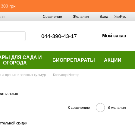
 300 грн
Сравнение
Желания
Вход
Укр
Рус
лог
044-390-43-17
Мой заказ
АРЫ ДЛЯ САДА И
БИОПРЕПАРАТЫ
АКЦИИ
ОГОРОДА
на пряных и зеленых культур
Кориандр Нектар
вить отзыв
К сравнению
В желания
тельной скидки