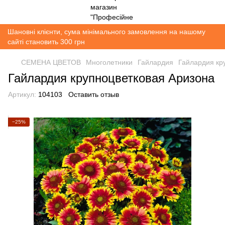
Шановні клієнти, сума мінімального замовлення на нашому
сайті становить 300 грн
СЕМЕНА ЦВЕТОВ
Многолетники
Гайлардия
Гайлардия кр
Гайлардия крупноцветковая Аризона
Артикул:
104103
Оставить отзыв
−25%