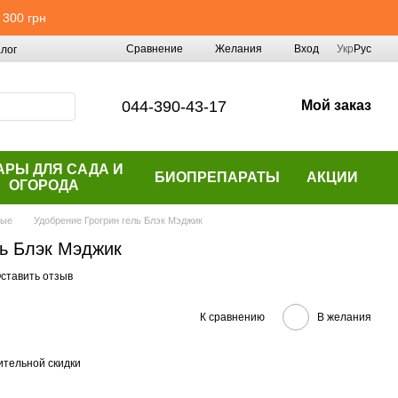
 300 грн
Сравнение
Желания
Вход
Укр
Рус
лог
044-390-43-17
Мой заказ
АРЫ ДЛЯ САДА И
БИОПРЕПАРАТЫ
АКЦИИ
ОГОРОДА
ные
Удобрение Грогрин гель Блэк Мэджик
ль Блэк Мэджик
ставить отзыв
К сравнению
В желания
тельной скидки