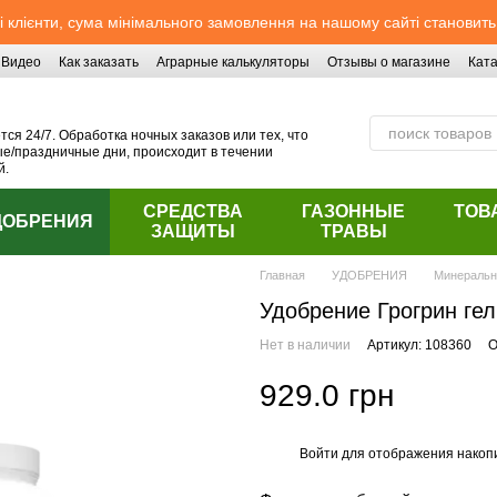
 клієнти, сума мінімального замовлення на нашому сайті становить
Видео
Как заказать
Аграрные калькуляторы
Отзывы о магазине
Ката
ся 24/7. Обработка ночных заказов или тех, что
/праздничные дни, происходит в течении
й.
СРЕДСТВА
ГАЗОННЫЕ
ТОВ
ДОБРЕНИЯ
ЗАЩИТЫ
ТРАВЫ
Главная
УДОБРЕНИЯ
Минераль
Удобрение Грогрин ге
Нет в наличии
Артикул: 108360
О
929.0 грн
Войти
для отображения накопи
%