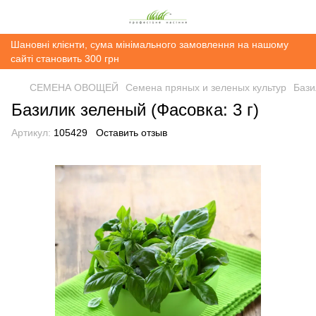
Шановні клієнти, сума мінімального замовлення на нашому
сайті становить 300 грн
СЕМЕНА ОВОЩЕЙ
Семена пряных и зеленых культур
Бази
Базилик зеленый (Фасовка: 3 г)
Артикул:
105429
Оставить отзыв