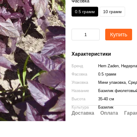
Фасовка
0.5 грамм
10 грамм
Купить
Характеристики
Бренд
Hem Zaden, Нидерл
Фасовка
0.5 грамм
Упаковка
Мини упаковка, Сре
Название
Базилик фиолетовы
Высота
35-40 см
Культура
Базилик
Доставка
Оплата
Гара