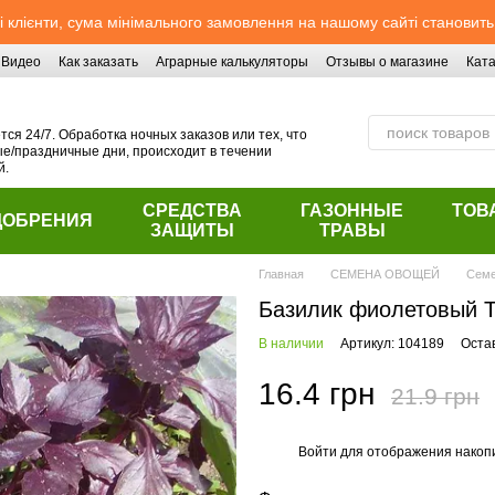
 клієнти, сума мінімального замовлення на нашому сайті становить
Видео
Как заказать
Аграрные калькуляторы
Отзывы о магазине
Ката
ся 24/7. Обработка ночных заказов или тех, что
/праздничные дни, происходит в течении
й.
СРЕДСТВА
ГАЗОННЫЕ
ТОВ
ДОБРЕНИЯ
ЗАЩИТЫ
ТРАВЫ
Главная
СЕМЕНА ОВОЩЕЙ
Семе
Базилик фиолетовый 
В наличии
Артикул: 104189
Оста
16.4 грн
21.9 грн
Войти
для отображения накопи
%