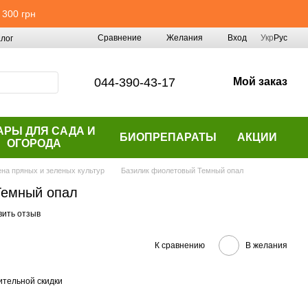
 300 грн
Сравнение
Желания
Вход
Укр
Рус
лог
044-390-43-17
Мой заказ
АРЫ ДЛЯ САДА И
БИОПРЕПАРАТЫ
АКЦИИ
ОГОРОДА
на пряных и зеленых культур
Базилик фиолетовый Темный опал
Темный опал
вить отзыв
К сравнению
В желания
тельной скидки