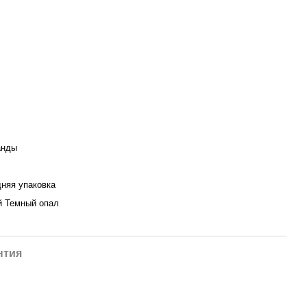
анды
дняя упаковка
й Темный опал
нтия