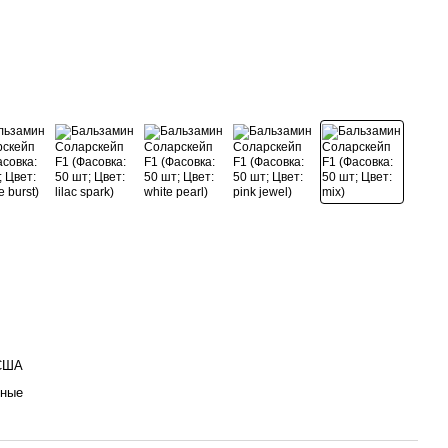
 США
нные