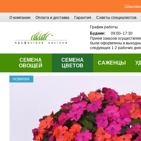
Перейти к основному контенту
Шановні
О компании
Оплата и доставка
Гарантия
Советы специалистов
Контактная информация
График работы:
Будние:
09:00–17:30
Прием заказов осуществляет
были оформлены в выходные
следующих 1-2 рабочих дне
СЕМЕНА
СЕМЕНА
САЖЕНЦЫ
У
ОВОЩЕЙ
ЦВЕТОВ
НОВИНКА