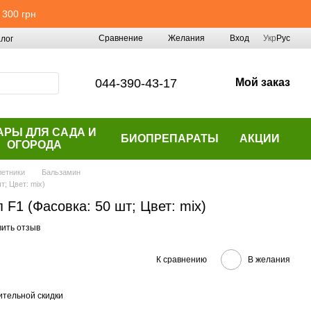
 300 грн
Сравнение
Желания
Вход
Укр
Рус
лог
044-390-43-17
Мой заказ
АРЫ ДЛЯ САДА И
БИОПРЕПАРАТЫ
АКЦИИ
ОГОРОДА
етники
Бальзамин
; Цвет: mix)
F1 (Фасовка: 50 шт; Цвет: mix)
вить отзыв
К сравнению
В желания
тельной скидки