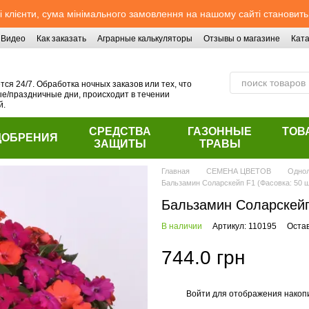
 клієнти, сума мінімального замовлення на нашому сайті становить
Видео
Как заказать
Аграрные калькуляторы
Отзывы о магазине
Ката
ся 24/7. Обработка ночных заказов или тех, что
/праздничные дни, происходит в течении
й.
СРЕДСТВА
ГАЗОННЫЕ
ТОВ
ДОБРЕНИЯ
ЗАЩИТЫ
ТРАВЫ
Главная
СЕМЕНА ЦВЕТОВ
Однол
Бальзамин Соларскейп F1 (Фасовка: 50 шт
Бальзамин Соларскейп 
В наличии
Артикул: 110195
Оста
744.0 грн
Войти
для отображения накопи
%