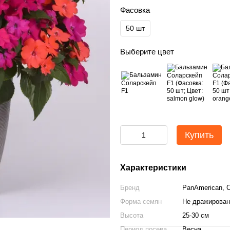
Фасовка
50 шт
Выберите цвет
Купить
Характеристики
Бренд
PanAmerican,
Форма семян
Не дражирова
Высота
25-30 см
Период посева
Весна