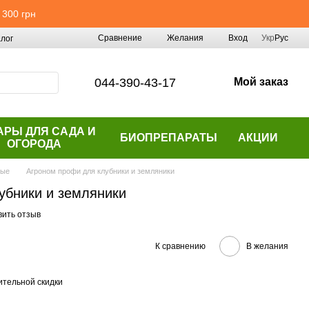
 300 грн
Сравнение
Желания
Вход
Укр
Рус
лог
044-390-43-17
Мой заказ
АРЫ ДЛЯ САДА И
БИОПРЕПАРАТЫ
АКЦИИ
ОГОРОДА
ные
Агроном профи для клубники и земляники
убники и земляники
вить отзыв
К сравнению
В желания
тельной скидки