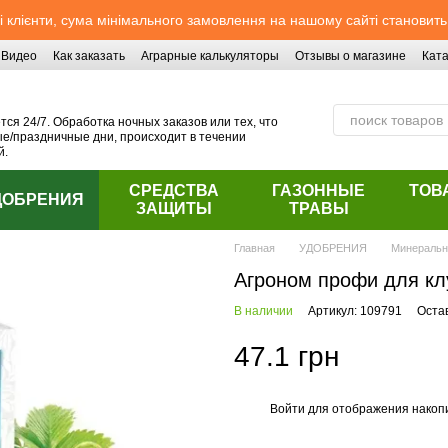
 клієнти, сума мінімального замовлення на нашому сайті становить
Видео
Как заказать
Аграрные калькуляторы
Отзывы о магазине
Ката
ся 24/7. Обработка ночных заказов или тех, что
/праздничные дни, происходит в течении
й.
СРЕДСТВА
ГАЗОННЫЕ
ТОВ
ДОБРЕНИЯ
ЗАЩИТЫ
ТРАВЫ
Главная
УДОБРЕНИЯ
Минераль
Агроном профи для кл
В наличии
Артикул: 109791
Оста
47.1 грн
Войти
для отображения накопи
%