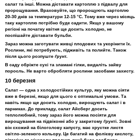
салат та інші. Можна діставати картоплю з підвалу для
пророщування. Враховуйте, що пророщують картоплю
20-30 днів за температури 12-15 °С. Тому вже через місяць
таку картоплю потрібно буде садити. Якщо у вашому
регіоні на початку квітня ще досить холодно, не
поспішайте діставати бульби.
Зараз можна заготувати живці плодових та укорінити їх.
Рослини, які потребують, підживіть та полийте. Також
після цього розпуште ґрунт.
В саду обріжте сухі та зламані гілки, видаліть зайву
поросль. Не варто обробляти рослини засобами захисту.
10 березня
Салат — одна з холодостійких культур, яку можна сіяти
вже в березні, якщо для цього є оптимальні умови. Та
навіть якщо ще досить холодно, вирощують салат і в
парниках. До прикладу, салат Айсберг досить
теплолюбний, тому зараз його можна посіяти для
вирощування на підвіконні або у закритому ґрунті. Зовні
він схожий на білоголову капусту, має хрустке листя
світло-зеленого кольору. Це багатий на фолієву кислоту,
вітаміни та мінерали продукт, який буде особливо