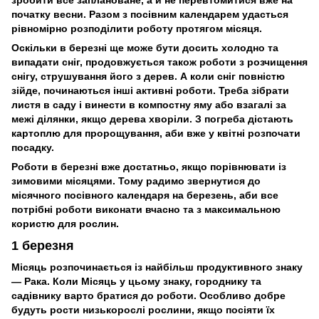
зробити все заплановане, а й не перевтомитися вже на
початку весни. Разом з посівним календарем удасться
рівномірно розподілити роботу протягом місяця.
Оскільки в березні ще може бути досить холодно та
випадати сніг, продовжується також роботи з розчищення
снігу, струшування його з дерев. А коли сніг повністю
зійде, починаються інші активні роботи. Треба зібрати
листя в саду і винести в компостну яму або взагалі за
межі ділянки, якщо дерева хворіли. З погреба дістають
картоплю для пророщування, аби вже у квітні розпочати
посадку.
Роботи в березні вже достатньо, якщо порівнювати із
зимовими місяцями. Тому радимо звернутися до
місячного посівного календаря на березень, аби все
потрібні роботи виконати вчасно та з максимальною
користю для рослин.
1 березня
Місяць розпочинається із найбільш продуктивного знаку
— Рака. Коли Місяць у цьому знаку, городнику та
садівнику варто братися до роботи. Особливо добре
будуть рости низькорослі рослини, якщо посіяти їх