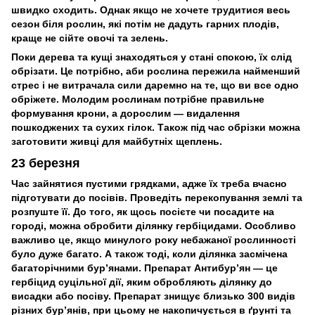
швидко сходить. Однак якщо не хочете трудитися весь
сезон біля рослин, які потім не дадуть гарних плодів,
краще не сійте овочі та зелень.
Поки дерева та кущі знаходяться у стані спокою, їх слід
обрізати. Це потрібно, аби рослина пережила найменший
стрес і не витрачала сили даремно на те, що ви все одно
обріжете. Молодим рослинам потрібне правильне
формування крони, а дорослим — видалення
пошкоджених та сухих гілок. Також під час обрізки можна
заготовити живці для майбутніх щеплень.
23 березня
Час зайнятися пустими грядками, адже їх треба вчасно
підготувати до посівів. Проведіть перекопування землі та
розпуште її. До того, як щось посієте чи посадите на
городі, можна обробити ділянку гербіцидами. Особливо
важливо це, якщо минулого року небажаної рослинності
було дуже багато. А також тоді, коли ділянка засмічена
багаторічними бур’янами. Препарат Антибур’ян — це
гербіцид суцільної дії, яким обробляють ділянку до
висадки або посіву. Препарат знищує близько 300 видів
різних бур’янів, при цьому не накопичується в ґрунті та