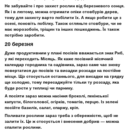
Не забувайте і про захист рослин від березневого сонця.
Як і в лютому, можна отримати опіки стовбурів дерев,
тому для захисту варто побілити їх. А якщо робити це з
осені, поновіть побілку. Також огляньте стовбури, чи не
має морозобоїн, тріщин та інших пошкоджень. Їх також
потрібно заробити.
20 березня
Дуже продуктивним у плані посівів вважається знак Риб,
у які переходить Місяць. Як каже посівний місячний
календар городника та садівника, зараз саме час знову
повертатися до посівів та висадки розсади на постійне
місце. Що стосується останнього, для висадки на грядку
ще холодно, тому пересаджуйте тільки ту розсаду, яка
буде рости у теплиці чи парнику.
А посіяти зараз можна насіння броколі, пекінської
капусти, білоголової, огірків, томатів, перцю. Із зелені
посійте базилік, салат, спаржу, кріп.
Поливати рослини зараз треба з обережністю, щоб не
залити їх. Це ж стосується і внесення добрив — можна
спалити рослини.