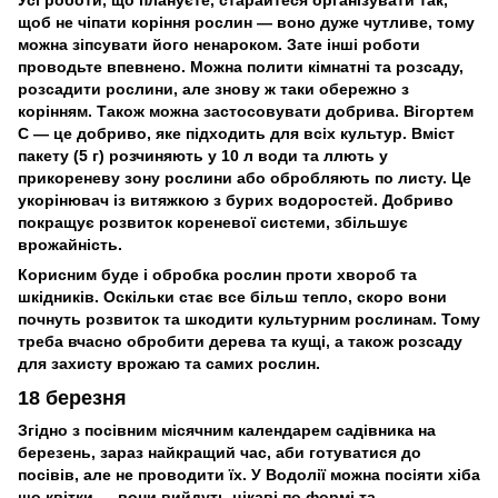
щоб не чіпати коріння рослин — воно дуже чутливе, тому
можна зіпсувати його ненароком. Зате інші роботи
проводьте впевнено. Можна полити кімнатні та розсаду,
розсадити рослини, але знову ж таки обережно з
корінням. Також можна застосовувати добрива. Вігортем
С — це добриво, яке підходить для всіх культур. Вміст
пакету (5 г) розчиняють у 10 л води та ллють у
прикореневу зону рослини або обробляють по листу. Це
укорінювач із витяжкою з бурих водоростей. Добриво
покращує розвиток кореневої системи, збільшує
врожайність.
Корисним буде і обробка рослин проти хвороб та
шкідників. Оскільки стає все більш тепло, скоро вони
почнуть розвиток та шкодити культурним рослинам. Тому
треба вчасно обробити дерева та кущі, а також розсаду
для захисту врожаю та самих рослин.
18 березня
Згідно з посівним місячним календарем садівника на
березень, зараз найкращий час, аби готуватися до
посівів, але не проводити їх. У Водолії можна посіяти хіба
що квітки — вони вийдуть цікаві по формі та