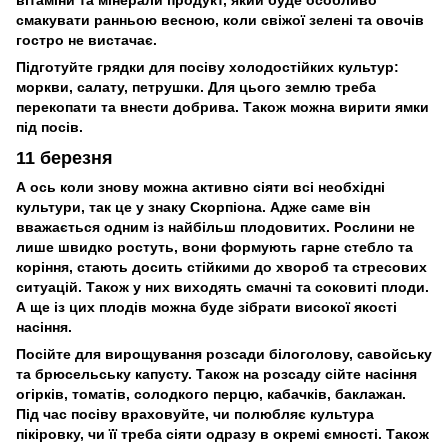
смакувати ранньою весною, коли свіжої зелені та овочів
гостро не вистачає.
Підготуйте грядки для посіву холодостійких культур:
моркви, салату, петрушки. Для цього землю треба
перекопати та внести добрива. Також можна вирити ямки
під посів.
11 березня
А ось коли знову можна активно сіяти всі необхідні
культури, так це у знаку Скорпіона. Адже саме він
вважається одним із найбільш плодовитих. Рослини не
лише швидко ростуть, вони формують гарне стебло та
коріння, стають досить стійкими до хвороб та стресових
ситуацій. Також у них виходять смачні та соковиті плоди.
А ще із цих плодів можна буде зібрати високої якості
насіння.
Посійте для вирощування розсади білоголову, савойську
та брюсельську капусту. Також на розсаду сійте насіння
огірків, томатів, солодкого перцю, кабачків, баклажан.
Під час посіву враховуйте, чи полюбляє культура
пікіровку, чи її треба сіяти одразу в окремі ємності. Також