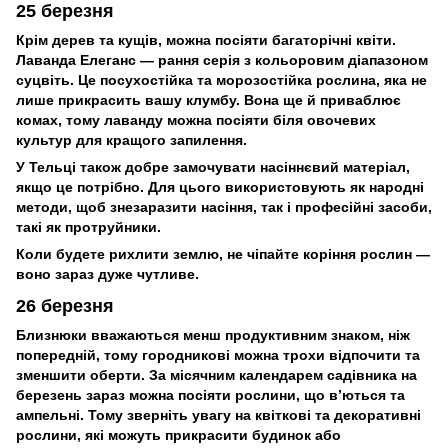
25 березня
Крім дерев та кущів, можна посіяти багаторічні квіти.
Лаванда Елеганс — рання серія з кольоровим діапазоном
суцвіть. Це посухостійка та морозостійка рослина, яка не
лише прикрасить вашу клумбу. Вона ще й приваблює
комах, тому лаванду можна посіяти біля овочевих
культур для кращого запилення.
У Тельці також добре замочувати насіннєвий матеріал,
якщо це потрібно. Для цього використовують як народні
методи, щоб знезаразити насіння, так і професійні засоби,
такі як протруйники.
Коли будете рихлити землю, не чіпайте коріння рослин —
воно зараз дуже чутливе.
26 березня
Близнюки вважаються менш продуктивним знаком, ніж
попередній, тому городникові можна трохи відпочити та
зменшити оберти. За місячним календарем садівника на
березень зараз можна посіяти рослини, що в’ються та
ампельні. Тому зверніть увагу на квіткові та декоративні
рослини, які можуть прикрасити будинок або