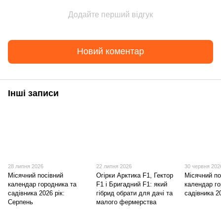
Додайте перший відгук
Новий коментар
Інші записи
28 липня 2026
22 липня 2026
30 червня 202
Місячний посівний
Огірки Арктика F1, Гектор
Місячний по
календар городника та
F1 і Бригадний F1: який
календар го
садівника 2026 рік:
гібрид обрати для дачі та
садівника 2
Серпень
малого фермерства