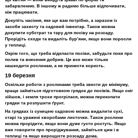
забарвленню. В іншому ж радимо більше відпочивати,
ніж працювати.
Докупіть насіння, яке ще вам потрібно, а заразом із
засоби захисту та садовий інвентар. Також можна
докупити субстрат та тару для посіву на розсаду.
Прорідіть сходи та видаліть бур’яни, якщо вони поросли
у теплиці.
Окрім того, що треба відкласти посіви, забудьте поки про
полив та внесення добрив. Це все може тільки
нашкодити рослинам, а не принести користь.
19 березня
Оскільки роботи з рослинами треба звести до мінімуму,
краще займіться підготовкою грядок до посівів. Якщо сніг
зійшов, і земля трохи прогрілася, можна перекопати
грядки та розпушити ґрунт.
На грядках із суницею садовою можна видалити сухі,
старі та уражені хворобами листочки. Також рослини
можна прорідити, якщо вони дуже густо ростуть. Якщо
вже говорити про проріджування, займіться цим і в
теплиці та якщо вирощуєте розсаду дома.