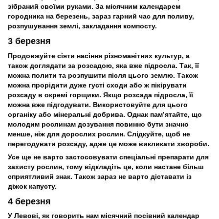
зібраний своїми руками. За місячним календарем
городника на березень, зараз гарний час для поливу,
розпушування землі, закладання компосту.
3 березня
Продовжуйте сіяти насіння різноманітних культур, а
також доглядати за розсадою, яка вже підросла. Так, її
можна полити та розпушити після цього землю. Також
можна прорідити дуже густі сходи або ж пікірувати
розсаду в окремі горщики. Якщо розсада підросла, її
можна вже підгодувати. Використовуйте для цього
органіку або мінеральні добрива. Однак пам’ятайте, що
молодим рослинам дозування повинно бути значно
менше, ніж для дорослих рослин. Слідкуйте, щоб не
перегодувати розсаду, адже це може викликати хвороби.
Усе ще не варто застосовувати спеціальні препарати для
захисту рослин, тому відкладіть це, коли настане більш
сприятливий знак. Також зараз не варто діставати із
діжок капусту.
4 березня
У Левові, як говорить нам місячний посівний календар