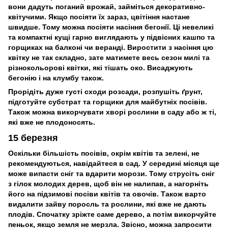
вони дадуть поганий врожай, займіться декоративно-
квітучими. Якщо посіяти їх зараз, цвітіння настане
швидше. Тому можна посіяти насіння бегонії. Ці невеликі
та компактні кущі гарно виглядають у підвісних кашпо та
горщиках на балконі чи веранді. Виростити з насіння цю
квітку не так складно, зате матимете весь сезон милі та
різнокольорові квітки, які тішать око. Висаджують
бегонію і на клумбу також.
Прорідіть дуже густі сходи розсади, розпушіть ґрунт,
підготуйте субстрат та горщики для майбутніх посівів.
Також можна викорчувати хворі рослини в саду або ж ті,
які вже не плодоносять.
15 березня
Оскільки більшість посівів, окрім квітів та зелені, не
рекомендуються, навідайтеся в сад. У середині місяця ще
може випасти сніг та вдарити морози. Тому струсіть сніг
з гілок молодих дерев, щоб він не налипав, а нагорніть
його на підзимові посіви квітів та овочів. Також варто
видалити зайву поросль та рослини, які вже не дають
плодів. Спочатку зріжте саме дерево, а потім викорчуйте
пеньок, якщо земля не мерзла. Звісно, можна запросити