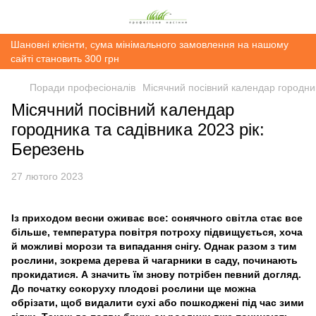
Шановні клієнти, сума мінімального замовлення на нашому
сайті становить 300 грн
Поради професіоналів
Місячний посівний календар городник
Місячний посівний календар
городника та садівника 2023 рік:
Березень
27 лютого 2023
Із приходом весни оживає все: сонячного світла стає все
більше, температура повітря потроху підвищується, хоча
й можливі морози та випадання снігу. Однак разом з тим
рослини, зокрема дерева й чагарники в саду, починають
прокидатися. А значить їм знову потрібен певний догляд.
До початку сокоруху плодові рослини ще можна
обрізати, щоб видалити сухі або пошкоджені під час зими