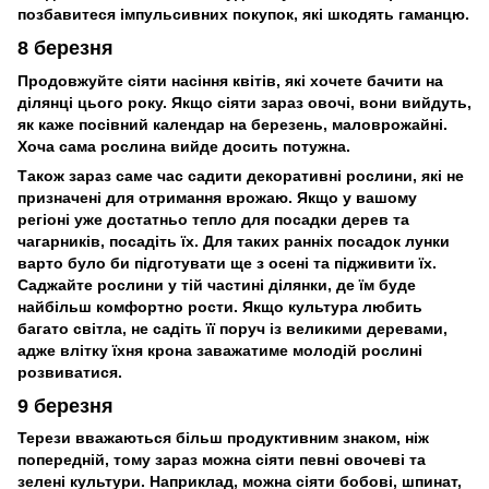
позбавитеся імпульсивних покупок, які шкодять гаманцю.
8 березня
Продовжуйте сіяти насіння квітів, які хочете бачити на
ділянці цього року. Якщо сіяти зараз овочі, вони вийдуть,
як каже посівний календар на березень, маловрожайні.
Хоча сама рослина вийде досить потужна.
Також зараз саме час садити декоративні рослини, які не
призначені для отримання врожаю. Якщо у вашому
регіоні уже достатньо тепло для посадки дерев та
чагарників, посадіть їх. Для таких ранніх посадок лунки
варто було би підготувати ще з осені та підживити їх.
Саджайте рослини у тій частині ділянки, де їм буде
найбільш комфортно рости. Якщо культура любить
багато світла, не садіть її поруч із великими деревами,
адже влітку їхня крона заважатиме молодій рослині
розвиватися.
9 березня
Терези вважаються більш продуктивним знаком, ніж
попередній, тому зараз можна сіяти певні овочеві та
зелені культури. Наприклад, можна сіяти бобові, шпинат,