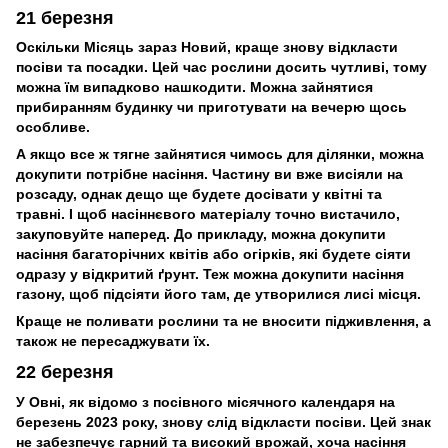
21 березня
Оскільки Місяць зараз Новий, краще знову відкласти
посіви та посадки. Цей час рослини досить чутливі, тому
можна їм випадково нашкодити. Можна зайнятися
прибиранням будинку чи приготувати на вечерю щось
особливе.
А якщо все ж тягне зайнятися чимось для ділянки, можна
докупити потрібне насіння. Частину ви вже висіяли на
розсаду, однак дещо ще будете досівати у квітні та
травні. І щоб насіннєвого матеріалу точно вистачило,
закуповуйте наперед. До прикладу, можна докупити
насіння багаторічних квітів або огірків, які будете сіяти
одразу у відкритий ґрунт. Теж можна докупити насіння
газону, щоб підсіяти його там, де утворилися лисі місця.
Краще не поливати рослини та не вносити підживлення, а
також не пересаджувати їх.
22 березня
У Овні, як відомо з посівного місячного календаря на
березень 2023 року, знову слід відкласти посіви. Цей знак
не забезпечує гарний та високий врожай, хоча насіння