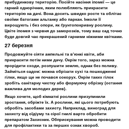
прибудинкову територію. Посійте насіння іпомеї — це
гарний однорічник, яким полюбляють прикрасити
територію на дачі. Вона досить швидко росте та облітає
своїми батогами альтанку або паркан. Інколи її
вирощують і без опори, як ґрунтопокривну рослину.
Цвіте іпомея з червня до заморозків, тому ваш сад точно
буде довгий час прикрашений гарними ніжними квітками.
27 березня
Продовжуйте сіяти ампельні та в’юнкі квіти, аби
прикрасити потім ними дачу. Окрім того, зараз можна
прорідити сходи, розпушити землю, однак без поливу.
Займіться садом: можна обрізати сухі та пошкодженні
гілки, якщо ще не почався сокорух. Окрім таких гілок
зробіть санітарну чистку або формуючу обрізку (остання
важлива для молодих дерев).
Якщо хочете, щоб кімнатні рослини призупинили
зростання, обріжте їх. А рослини, які цього потребують
обробіть засобами захисту. Наприклад, виноград для
захисту від оїдіуму та сірої гнилі варто обробити
препаратом Захисник. Обприскування можна проводити
для профілактики та за перших ознак хвороб.