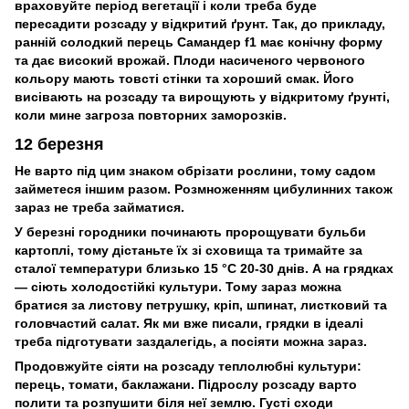
враховуйте період вегетації і коли треба буде
пересадити розсаду у відкритий ґрунт. Так, до прикладу,
ранній солодкий перець Самандер f1 має конічну форму
та дає високий врожай. Плоди насиченого червоного
кольору мають товсті стінки та хороший смак. Його
висівають на розсаду та вирощують у відкритому ґрунті,
коли мине загроза повторних заморозків.
12 березня
Не варто під цим знаком обрізати рослини, тому садом
займетеся іншим разом. Розмноженням цибулинних також
зараз не треба займатися.
У березні городники починають пророщувати бульби
картоплі, тому дістаньте їх зі сховища та тримайте за
сталої температури близько 15 °С 20-30 днів. А на грядках
— сіють холодостійкі культури. Тому зараз можна
братися за листову петрушку, кріп, шпинат, листковий та
головчастий салат. Як ми вже писали, грядки в ідеалі
треба підготувати заздалегідь, а посіяти можна зараз.
Продовжуйте сіяти на розсаду теплолюбні культури:
перець, томати, баклажани. Підрослу розсаду варто
полити та розпушити біля неї землю. Густі сходи