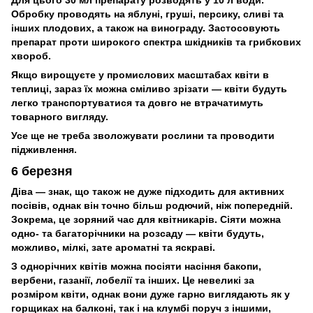
Обробку проводять на яблуні, груші, персику, сливі та
інших плодових, а також на винограду. Застосовують
препарат проти широкого спектра шкідників та грибкових
хвороб.
Якщо вирощуєте у промислових масштабах квіти в
теплиці, зараз їх можна сміливо зрізати — квіти будуть
легко транспортуватися та довго не втрачатимуть
товарного вигляду.
Усе ще не треба зволожувати рослини та проводити
підживлення.
6 березня
Діва — знак, що також не дуже підходить для активних
посівів, однак він точно більш родючий, ніж попередній.
Зокрема, це зоряний час для квітникарів. Сіяти можна
одно- та багаторічники на розсаду — квіти будуть,
можливо, мілкі, зате ароматні та яскраві.
З однорічних квітів можна посіяти насіння бакопи,
вербени, газанії, лобелії та інших. Це невеликі за
розміром квіти, однак вони дуже гарно виглядають як у
горщиках на балконі, так і на клумбі поруч з іншими,