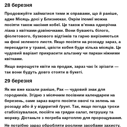
28 березня
Продовжуйте займатися тими ж справами, що й раніше,
адже Місяць досі у Близнюках. Окрім іпомеї можна
посіяти також насіння кобеї. Це також в’юнка однорічна
ліана з квітками-дзвіночками. Вони бувають білого,
фіолетового, бузкового відтінків та гарно вирізняються
на фоні зеленого листя. Якщо посіяти на розсаду зараз, а
пересадити у травні, цвісти кобея буде кілька місяців. Це
чудовий варіант прикрасити альтанку чи паркан ніжними
квітками.
Якщо вирощуєте квіти на продаж, зараз час їх зрізати —
так вони будуть довго стояти в букеті.
29 березня
Як ми вже казали раніше, Рак — чудовий знак для
городників. Згідно з місячним посівним календарем на
березень, саме зараз варто посіяти овочі та зелень на
розсаду або й у відкритий ґрунт. Так, якщо погода трохи
стабілізувалася, посійте на грядки салат, петрушку та
моркву. Дістаньте з погреба картоплю для пророщування.
Не потрібно зараз обробляти рослини засобами захисту,