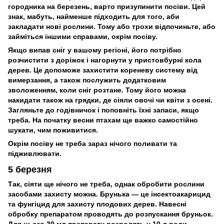
городника на березень, варто призупинити посіви. Цей
знак, мабуть, найменше підходить для того, аби
закладати нові рослини. Тому або трохи відпочиньте, або
займіться іншими справами, окрім посіву.
Якщо випав сніг у вашому регіоні, його потрібно
розчистити з доріжок і нагорнути у пристовбурні кола
дерев. Це допоможе захистити кореневу систему від
вимерзання, а також послужить додатковим
зволоженням, коли сніг розтане. Тому його можна
накидати також на грядки, де сіяли овочі чи квіти з осені.
Загляньте до годівничок і поповніть їхні запаси, якщо
треба. На початку весни птахам ще важко самостійно
шукати, чим поживитися.
Окрім посіву не треба зараз нічого поливати та
підживлювати.
5 березня
Так, сіяти ще нічого не треба, однак обробити рослини
засобами захисту можна. Брунька — це інсектоакарицид
та фунгіцид для захисту плодових дерев. Навесні
обробку препаратом проводять до розпускання бруньок.
Для цього 30 мл препарату розводять у 10 л води.