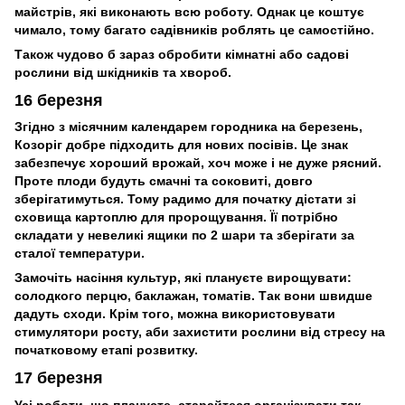
майстрів, які виконають всю роботу. Однак це коштує
чимало, тому багато садівників роблять це самостійно.
Також чудово б зараз обробити кімнатні або садові
рослини від шкідників та хвороб.
16 березня
Згідно з місячним календарем городника на березень,
Козоріг добре підходить для нових посівів. Це знак
забезпечує хороший врожай, хоч може і не дуже рясний.
Проте плоди будуть смачні та соковиті, довго
зберігатимуться. Тому радимо для початку дістати зі
сховища картоплю для пророщування. Її потрібно
складати у невеликі ящики по 2 шари та зберігати за
сталої температури.
Замочіть насіння культур, які плануєте вирощувати:
солодкого перцю, баклажан, томатів. Так вони швидше
дадуть сходи. Крім того, можна використовувати
стимулятори росту, аби захистити рослини від стресу на
початковому етапі розвитку.
17 березня
Усі роботи, що плануєте, старайтеся організувати так,