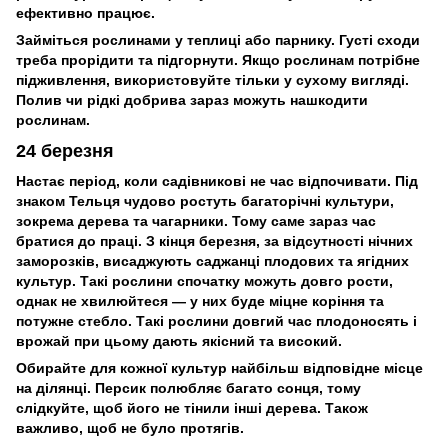
ефективно працює.
Займіться рослинами у теплиці або парнику. Густі сходи
треба прорідити та підгорнути. Якщо рослинам потрібне
підживлення, використовуйте тільки у сухому вигляді.
Полив чи рідкі добрива зараз можуть нашкодити
рослинам.
24 березня
Настає період, коли садівникові не час відпочивати. Під
знаком Тельця чудово ростуть багаторічні культури,
зокрема дерева та чагарники. Тому саме зараз час
братися до праці. З кінця березня, за відсутності нічних
заморозків, висаджують саджанці плодових та ягідних
культур. Такі рослини спочатку можуть довго рости,
однак не хвилюйтеся — у них буде міцне коріння та
потужне стебло. Такі рослини довгий час плодоносять і
врожай при цьому дають якісний та високий.
Обирайте для кожної культур найбільш відповідне місце
на ділянці. Персик полюбляє багато сонця, тому
слідкуйте, щоб його не тінили інші дерева. Також
важливо, щоб не було протягів.