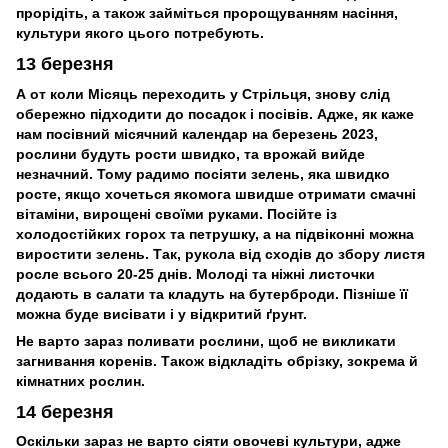
прорідіть, а також займіться пророщуванням насіння,
культури якого цього потребують.
13 березня
А от коли Місяць переходить у Стрільця, знову слід
обережно підходити до посадок і посівів. Адже, як каже
нам посівний місячний календар на березень 2023,
рослини будуть рости швидко, та врожай вийде
незначний. Тому радимо посіяти зелень, яка швидко
росте, якщо хочеться якомога швидше отримати смачні
вітаміни, вирощені своїми руками. Посійте із
холодостійких горох та петрушку, а на підвіконні можна
виростити зелень. Так, рукола від сходів до збору листя
росле всього 20-25 днів. Молоді та ніжні листочки
додають в салати та кладуть на бутерброди. Пізніше її
можна буде висівати і у відкритий ґрунт.
Не варто зараз поливати рослини, щоб не викликати
загнивання коренів. Також відкладіть обрізку, зокрема й
кімнатних рослин.
14 березня
Оскільки зараз не варто сіяти овочеві культури, адже