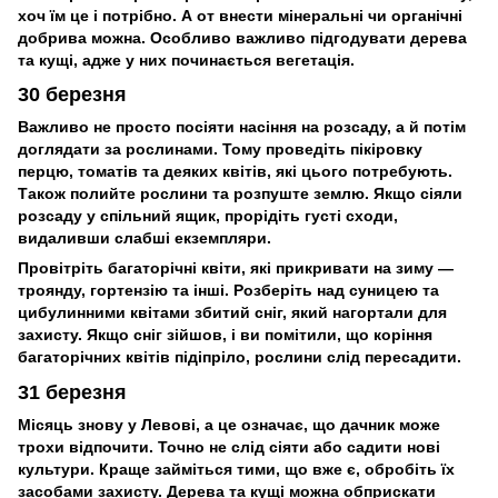
хоч їм це і потрібно. А от внести мінеральні чи органічні
добрива можна. Особливо важливо підгодувати дерева
та кущі, адже у них починається вегетація.
30 березня
Важливо не просто посіяти насіння на розсаду, а й потім
доглядати за рослинами. Тому проведіть пікіровку
перцю, томатів та деяких квітів, які цього потребують.
Також полийте рослини та розпуште землю. Якщо сіяли
розсаду у спільний ящик, прорідіть густі сходи,
видаливши слабші екземпляри.
Провітріть багаторічні квіти, які прикривати на зиму —
троянду, гортензію та інші. Розберіть над суницею та
цибулинними квітами збитий сніг, який нагортали для
захисту. Якщо сніг зійшов, і ви помітили, що коріння
багаторічних квітів підіпріло, рослини слід пересадити.
31 березня
Місяць знову у Левові, а це означає, що дачник може
трохи відпочити. Точно не слід сіяти або садити нові
культури. Краще займіться тими, що вже є, обробіть їх
засобами захисту. Дерева та кущі можна обприскати