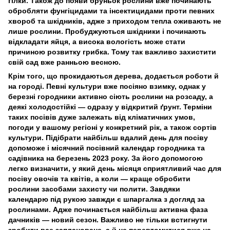
гілки. Також до появи бруньок рослини вже починають
обробляти фунгіцидами та інсектицидами проти певних
хвороб та шкідників, адже з приходом тепла оживають не
лише рослини. Пробуджуються шкідники і починають
відкладати яйця, а висока вологість може стати
причиною розвитку грибка. Тому так важливо захистити
свій сад вже ранньою весною.
Крім того, що прокидаються дерева, додається роботи й
на городі. Певні культури вже посіяно взимку, однак у
березні городники активно сіють рослини на розсаду, а
деякі холодостійкі — одразу у відкритий ґрунт. Терміни
таких посівів дуже залежать від кліматичних умов,
погоди у вашому регіоні у конкретний рік, а також сортів
культури. Підібрати найбільш вдалий день для посіву
допоможе і місячний посівний календар городника та
садівника на березень 2023 року. За його допомогою
легко визначити, у який день місяця сприятливий час для
посіву овочів та квітів, а коли — краще обробити
рослини засобами захисту чи полити. Завдяки
календарю під рукою завжди є шпаргалка з догляд за
рослинами. Адже починається найбільш активна фаза
дачників — новий сезон. Важливо не тільки встигнути