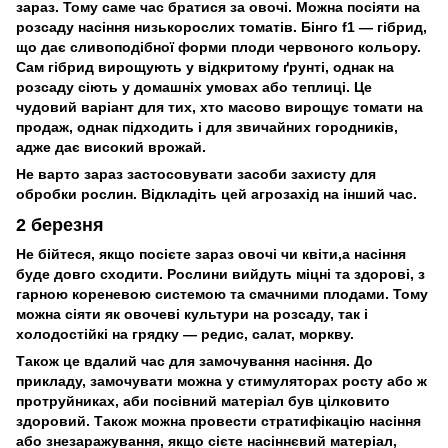
зараз. Тому саме час братися за овочі. Можна посіяти на
розсаду насіння низькорослих томатів. Бінго f1 — гібрид,
що дає сливоподібної форми плоди червоного кольору.
Сам гібрид вирощують у відкритому ґрунті, однак на
розсаду сіють у домашніх умовах або теплиці. Це
чудовий варіант для тих, хто масово вирощує томати на
продаж, однак підходить і для звичайних городників,
адже дає високий врожай.
Не варто зараз застосовувати засоби захисту для
обробки рослин. Відкладіть цей агрозахід на інший час.
2 березня
Не бійтеся, якщо посієте зараз овочі чи квіти,а насіння
буде довго сходити. Рослини вийдуть міцні та здорові, з
гарною кореневою системою та смачними плодами. Тому
можна сіяти як овочеві культури на розсаду, так і
холодостійкі на грядку — редис, салат, моркву.
Також це вдалий час для замочування насіння. До
прикладу, замочувати можна у стимуляторах росту або ж
протруйниках, аби посівний матеріал був цілковито
здоровий. Також можна провести стратифікацію насіння
або знезаражування, якщо сієте насіннєвий матеріал,