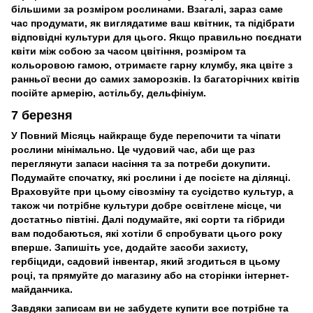
більшими за розміром рослинами. Взагалі, зараз саме
час продумати, як виглядатиме ваш квітник, та підібрати
відповідні культури для цього. Якщо правильно поєднати
квіти між собою за часом цвітіння, розміром та
кольоровою гамою, отримаєте гарну клумбу, яка цвіте з
ранньої весни до самих заморозків. Із багаторічних квітів
посійте армерію, астільбу, дельфініум.
7 березня
У Повний Місяць найкраще буде перепочити та чіпати
рослини мінімально. Це чудовий час, аби ще раз
переглянути запаси насіння та за потреби докупити.
Подумайте спочатку, які рослини і де посієте на ділянці.
Враховуйте при цьому сівозміну та сусідство культур, а
також чи потрібне культури добре освітлене місце, чи
достатньо півтіні. Далі подумайте, які сорти та гібриди
вам подобаються, які хотіли б спробувати цього року
вперше. Запишіть усе, додайте засоби захисту,
гербіциди, садовий інвентар, який згодиться в цьому
році, та прямуйте до магазину або на сторінки інтернет-
майданчика.
Завдяки записам ви не забудете купити все потрібне та