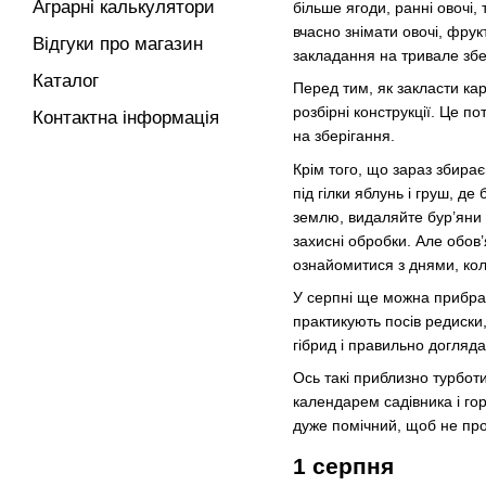
Аграрні калькулятори
більше ягоди, ранні овочі,
вчасно знімати овочі, фру
Відгуки про магазин
закладання на тривале збе
Каталог
Перед тим, як закласти кар
розбірні конструкції. Це п
Контактна інформація
на зберігання.
Крім того, що зараз збира
під гілки яблунь і груш, 
землю, видаляйте бур’яни 
захисні обробки. Але обов
ознайомитися з днями, кол
У серпні ще можна прибрати
практикують посів редиски,
гібрид і правильно догляд
Ось такі приблизно турботи
календарем садівника і го
дуже помічний, щоб не про
1 серпня