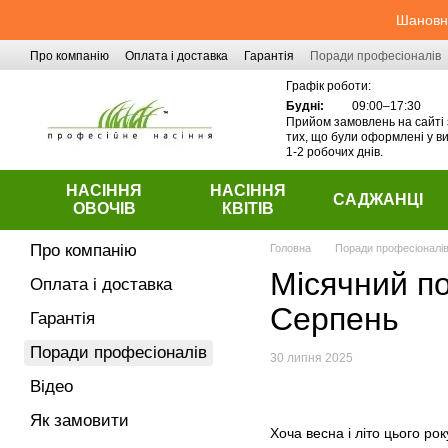
Перейти до основного контенту
Шановні
Про компанію
Оплата і доставка
Гарантія
Поради професіоналів
Контактна інформація
Графік роботи:
Будні:
09:00–17:30
Прийом замовлень на сайті 
тих, що були оформлені у ви
1-2 робочих днів.
НАСІННЯ
НАСІННЯ
САДЖАНЦІ
ОВОЧІВ
КВІТІВ
Про компанію
Головна
Поради професіоналі
Місячний по
Оплата і доставка
Серпень
Гарантія
Поради професіоналів
30 липня 2025
Відео
Як замовити
Хоча весна і літо цього ро