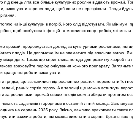
 то під кінець літа все більше культурних рослин віддають врожай. Т
кти, викопувати коренеплоди, щоб вони не перезрівали. Плоди йдуть
рігання.
топлю чи інші культури в погріб, його слід підготувати. Як мінімум, 
отрібно, щоб позбутися інфекцій та можливих спор грибків, які могл
ємо врожай, продовжується догляд за культурними рослинами, які щ
де багато плодів. Це допоможе їм не зламатися під власною вагою. 
у міжряддях. Також ще сприятлива погода для розвитку хвороб на 
’язково враховуйте період очікування кожного препарату. Загляньте
и краще які роботи виконувати.
 грядки, що звільнилися від рослинних решток, перекопати їх і посі
 зелені, ранніх сортів гороху. А в теплиці ще можна встигнути вирос
ати за рослинами, врожай свіжих плодів можна збирати протягом осе
 чекають садівників і городників в останній літній місяць. Запланув
родника на серпень 2025 року. Звісно, важливо враховувати також по
пустити важливі роботи, які можна виконати в серпні. Детальніше п