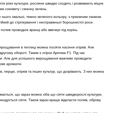
ти різні культури, рослини швидко сходять і розвивають міцне
ам соковиту і смачну зелень.
у нього овальні, темно-зеленого кольору, з приємним смаком.
тійкий до стрілкування і несправжньої борошнистої роси.
полив проводьте вранці або ввечері під корінь.
вирощування в теплиці можна посіяти насіння огірків. Але
ругому обороті. Таким є огірок Арктика F1. Під час
ими. Але для успішного вирощування важливо проводити
дуже ароматні.
в, перцю, огірків та інших культур, що дозрівають. З них можна
ажається, що зараз можна хіба що сіяти швидкорослі культури,
мендується сіяти. Також зараз краще відкласти полив, обрізку