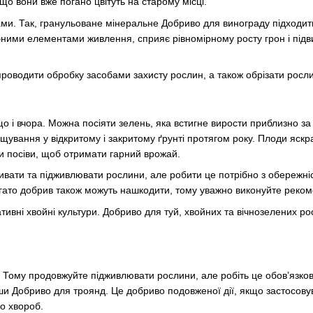
кщо вони вже погано цвітуть на старому місці.
ми. Так, гранульоване мінеральне Добриво для винограду підходить
ними елементами живлення, сприяє рівномірному росту грон і підви
роводити обробку засобами захисту рослин, а також обрізати росл
о і вчора. Можна посіяти зелень, яка встигне вирости приблизно за 
щування у відкритому і закритому ґрунті протягом року. Плоди яскра
и посіви, щоб отримати гарний врожай.
вати та підживлювати рослини, але робити це потрібно з обережніс
ато добрив також можуть нашкодити, тому уважно виконуйте рекоменд
ативні хвойні культури. Добриво для туй, хвойних та вічнозелених
 Тому продовжуйте підживлювати рослини, але робіть це обов’язково 
ши Добриво для троянд. Це добриво подовженої дії, якщо застосовув
до хвороб.