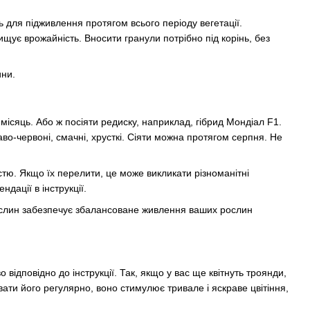
 для підживлення протягом всього періоду вегетації.
щує врожайність. Вносити гранули потрібно під корінь, без
ини.
місяць. Або ж посіяти редиску, наприклад, гібрид Мондіал F1.
во-червоні, смачні, хрусткі. Сіяти можна протягом серпня. Не
тю. Якщо їх перелити, це може викликати різноманітні
ації в інструкції.
 рослин забезпечує збалансоване живлення ваших рослин
відповідно до інструкції. Так, якщо у вас ще квітнуть троянди,
ати його регулярно, воно стимулює тривале і яскраве цвітіння,