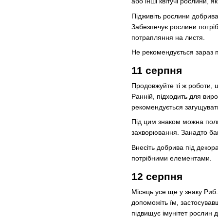
або інші квітучі рослини, я
Підживіть рослини добрива
Забезпечує рослини потріб
потрапляння на листя.
Не рекомендується зараз п
11 серпня
Продовжуйте ті ж роботи, щ
Ранній, підходить для виро
рекомендується загущуват
Під цим знаком можна поли
захворювання. Занадто баг
Внесіть добрива під декор
потрібними елементами.
12 серпня
Місяць усе ще у знаку Риб.
допоможіть їм, застосував
підвищує імунітет рослин 