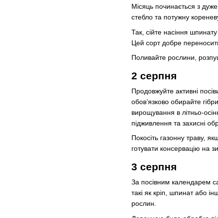
Місяць починається з дуже
стебло та потужну кореневу
Так, сійте насіння шпинат
Цей сорт добре переносить 
Поливайте рослини, розпушу
2 серпня
Продовжуйте активні посіви
обов’язково обирайте гібри
вирощування в літньо-осін
підживлення та захисні обр
Покосіть газонну траву, як
готувати консервацію на з
3 серпня
За посівним календарем са
такі як кріп, шпинат або і
рослин.