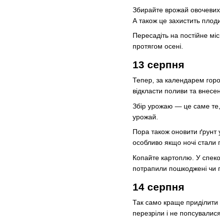
Збирайте врожай овочевих,
А також це захистить плоди
Пересадіть на постійне міс
протягом осені.
13 серпня
Тепер, за календарем горо
відкласти поливи та внесе
Збір урожаю — це саме те,
урожай.
Пора також оновити ґрунт 
особливо якщо ночі стали
Копайте картоплю. У спеко
потрапили пошкоджені чи г
14 серпня
Так само краще приділити 
перезріли і не попсувалися