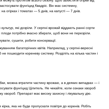
и можуть протягом всього сезону. Щоб захистити огірки від
застосувати фунгіцид Квадріс. Він має системну,
а огірках і томатах — 5 днів, на капусті — 7 днів.
культур, які дозріли. У серпні врожай віддають ранні сорти
сі плоди потрібно вчасно збирати, щоб вони не перезріли.
жувати, сушити, робити консервації.
уванням багаторічних квітів. Наприклад, у серпні-вересні
 не пошкодити кореневу систему. Розділіть на кілька частин і
ки, можна втратити частину врожаю, а в деяких випадках — і
осувати фунгіцид Цілитель. Не чекайте, коли ознаки хвороб
у хвороб. Препарат має високу захисну і лікувальну дію.
рка, яка не буде пропускати повітря до коренів. Робіть