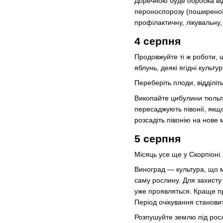
Доречною буде обробка від 
пероноспорозу (поширеної 
профілактичну, лікувальну,
4 серпня
Продовжуйте ті ж роботи, щ
яблунь, деякі ягідні культ
Переберіть плоди, відділіт
Викопайте цибулини тюльпа
пересаджують півонії, якщо
розсадіть півонію на нове 
5 серпня
Місяць усе ще у Скорпіоні.
Виноград — культура, що м
саму рослину. Для захисту
уже проявляться. Краще пр
Період очікування становит
Розпушуйте землю під росл