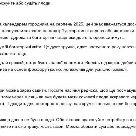
рожуйте або сушіть плоди.
За календарем городника на серпень 2025, цей знак вважається доси
 планували закласти на подвір’ї декоративні дерева або чагарники 
ою. Дерева та багаторічні чагарники довго плодоноситимуть.
мбі багаторічні квіти. Це дуже зручно, адже наступного року навесні 
звіночки тощо.
іддали врожай, потребують нашої допомоги. Внесіть під корінь добри
ва на основі фосфору і калію, які важливі для успішної зимівлі.
ури можна зараз садити. Посійте насіння редиски, щоб ще посмакув
ів, тому через місяць ви вже будете мати соковиті плоди яскравого
нті. Підходить для повторного посіву, дає хрумкі і щільні плоди без 
кщо давно не було опадів. Обов’язково враховуйте потреби у волоз
яйте на сіно траву, косіть газон. Можна обрізати сухі або пошкоджені