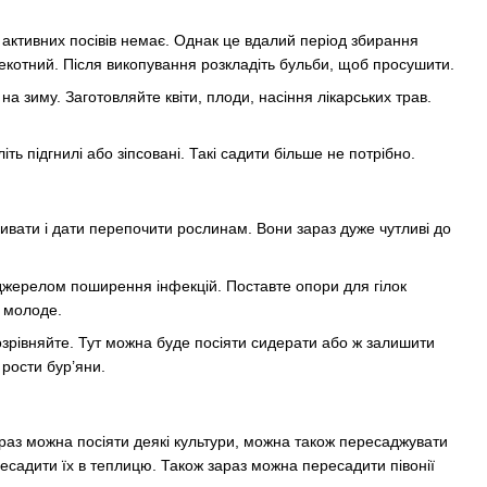
их активних посівів немає. Однак це вдалий період збирання
екотний. Після викопування розкладіть бульби, щоб просушити.
на зиму. Заготовляйте квіти, плоди, насіння лікарських трав.
іть підгнилі або зіпсовані. Такі садити більше не потрібно.
ивати і дати перепочити рослинам. Вони зараз дуже чутливі до
є джерелом поширення інфекцій. Поставте опори для гілок
о молоде.
розрівняйте. Тут можна буде посіяти сидерати або ж залишити
 рости бур’яни.
араз можна посіяти деякі культури, можна також пересаджувати
есадити їх в теплицю. Також зараз можна пересадити півонії