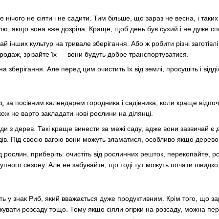
 нічого не сіяти і не садити. Тим більше, що зараз не весна, і так
ю, якщо вона вже дозріла. Краще, щоб день був сухий і не дуже сп
 інших культур на тривале зберігання. Або ж робити різні заготівлі 
родаж, зрізайте їх — вони будуть добре транспортуватися.
а зберігання. Але перед цим очистить їх від землі, просушіть і відділ
, за посівним календарем городника і садівника, коли краще відпоч
ож не варто закладати нові рослини на ділянці.
оди з дерев. Такі краще винести за межі саду, адже вони зазвичай 
дів. Під своєю вагою вони можуть зламатися, особливо якщо дерев
д рослин, приберіть: очистіть від рослинних решток, перекопайте, 
упного сезону. Але не забувайте, що тоді тут можуть почати швидко
ь у знак Риб, який вважається дуже продуктивним. Крім того, що з
жувати розсаду тощо. Тому якщо сіяли огірки на розсаду, можна пер