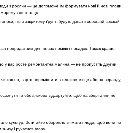
плоди з рослин — це допоможе їм формувати нові й нові плоди.
 заморожування тощо.
 огірки, які в закритому ґрунті будуть давати хороший врожай
ться непридатним для нових посівів і посадок. Також краще
кщо у вас росте ремонтантна малина — не пропустіть другий
 чи кашпо, варто перемістити в тепліше місце або на веранду,
осохнути та обов’язково відсортуйте, щоб на зберігання не
мало культур. Встигайте обережно знімати плоди, щоб вони не
 знизу і рухатися вгору.