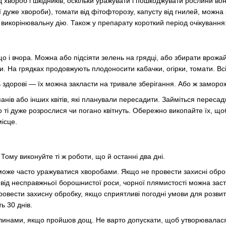
хвороб і шкідників, оскільки уражувати і пошкоджувати рослини вон
дуже хвороби), томати від фітофторозу, капусту від гнилей, можна 
 викорінювальну дію. Також у препарату короткий період очікування: н
о і вчора. Можна або підсіяти зелень на грядці, або збирати врожай 
ури. На грядках продовжують плодоносити кабачки, огірки, томати. В
ь здорові — їх можна закласти на тривале зберігання. Або ж заморо
нів або інших квітів, які планували пересадити. Займіться пересадж
 ті дуже розрослися чи погано квітнуть. Обережно викопайте їх, щоб
місце.
 Тому виконуйте ті ж роботи, що й останні два дні.
оже часто уражуватися хворобами. Якщо не провести захисні оброб
 від несправжньої борошнистої роси, чорної плямистості можна заст
овести захисну обробку, якщо сприятливі погодні умови для розвитк
ь 30 днів.
инами, якщо пройшов дощ. Не варто допускати, щоб утворювалася кі