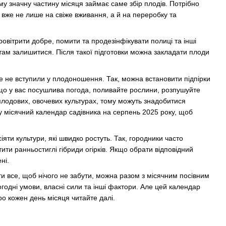
ому значну частину місяця займає саме збір плодів. Потрібно
 вже не лише на свіже вживання, а й на переробку та
провітрити добре, помити та продезінфікувати полиці та інші
и там залишитися. Після такої підготовки можна закладати плоди
е не вступили у плодоношення. Так, можна встановити підпірки
Якщо у вас посушлива погода, поливайте рослини, розпушуйте
плодових, овочевих культурах, тому можуть знадобитися
 у місячний календар садівника на серпень 2025 року, щоб
яти культури, які швидко ростуть. Так, городники часто
тити ранньостиглі гібриди огірків. Якщо обрати відповідний
ні.
ати все, щоб нічого не забути, можна разом з місячним посівним
годні умови, власні сили та інші фактори. Але цей календар
ро кожен день місяця читайте далі.