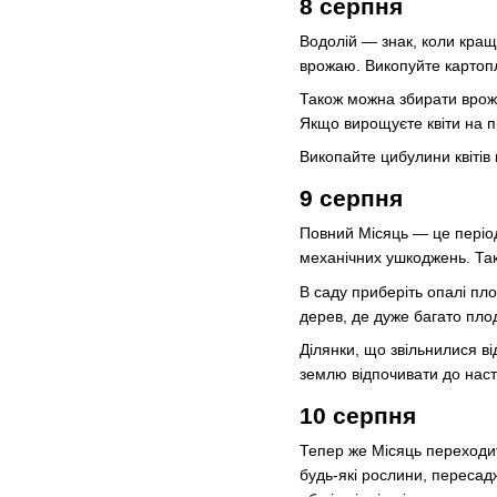
8 серпня
Водолій — знак, коли краще
врожаю. Викопуйте картопл
Також можна збирати врожай
Якщо вирощуєте квіти на п
Викопайте цибулини квітів н
9 серпня
Повний Місяць — це період
механічних ушкоджень. Так
В саду приберіть опалі пл
дерев, де дуже багато пло
Ділянки, що звільнилися ві
землю відпочивати до наст
10 серпня
Тепер же Місяць переходит
будь-які рослини, пересад