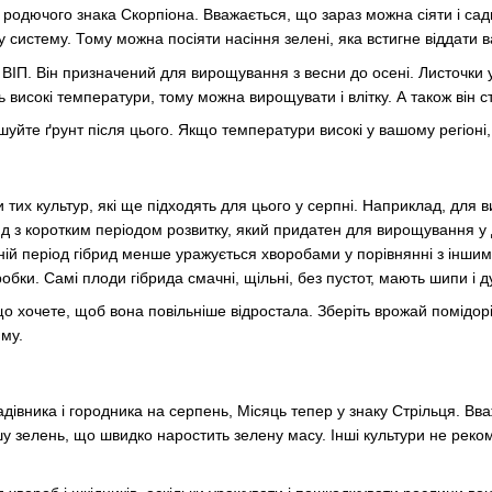
 родючого знака Скорпіона. Вважається, що зараз можна сіяти і сади
 систему. Тому можна посіяти насіння зелені, яка встигне віддати в
у ВІП. Він призначений для вирощування з весни до осені. Листочки 
високі температури, тому можна вирощувати і влітку. А також він с
йте ґрунт після цього. Якщо температури високі у вашому регіоні, 
 тих культур, які ще підходять для цього у серпні. Наприклад, для 
д з коротким періодом розвитку, який придатен для вирощування у д
ній період гібрид менше уражується хворобами у порівнянні з інш
обки. Самі плоди гібрида смачні, щільні, без пустот, мають шипи і 
що хочете, щоб вона повільніше відростала. Зберіть врожай помідорі
иму.
дівника і городника на серпень, Місяць тепер у знаку Стрільця. Вв
ншу зелень, що швидко наростить зелену масу. Інші культури не реко