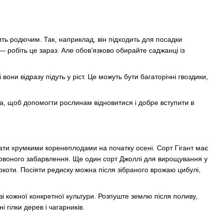
ть родючим. Так, наприклад, він підходить для посадки
— робіть це зараз. Але обов’язково обирайте саджанці із
вони відразу підуть у ріст. Це можуть бути багаторічні гвоздики,
ва, щоб допомогти рослинам відновитися і добре вступити в
ати хрумкими коренеплодами на початку осені. Сорт Гігант має
 червоного забарвлення. Ще один сорт Джоллі для вирощування у
гіркоти. Посіяти редиску можна після зібраного врожаю цибулі,
і кожної конкретної культури. Розпуште землю після поливу,
 гілки дерев і чагарників.