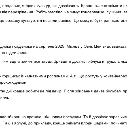
 плодових, ягідних культур, які дозрівають. Краще вчасно знімати 
 від перезрівання. Робіть заготівлі на зиму: консервацію, сушіння,
це розсаду культур, які посіяли раніше. Це можуть бути ранньостиглі
дника і садівника на серпень 2025, Місяць у Овні. Цей знак вважає
ння підживлень.
 чим варто зайнятися зараз. Зривайте достиглі яблука й груші, а я
у горщиках із кімнатними рослинами. А ті, що ростуть у контейнерах
 прохолодними.
тні дні краще робити це під вечір. Після збирання дайте бульбам пр
нилі.
час збиранню врожаю, ніж новим посадкам. Та й дозріває зараз чи
. Так, з яблуні, до прикладу, краще знімати плоди шарами: починати