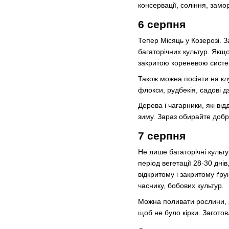
консервації, соління, замо
6 серпня
Тепер Місяць у Козерозі. 
багаторічних культур. Якщо
закритою кореневою систем
Також можна посіяти на клу
флокси, рудбекія, садові д
Дерева і чагарники, які в
зиму. Зараз обирайте добри
7 серпня
Не лише багаторічні культ
період вегетації 28-30 дн
відкритому і закритому ґру
часнику, бобових культур.
Можна поливати рослини, я
щоб не було кірки. Заготовл