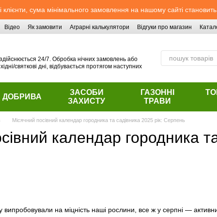
 клієнти, сума мінімального замовлення на нашому сайті становить
Відео
Як замовити
Аграрні калькулятори
Відгуки про магазин
Катал
здійснюється 24/7. Обробка нічних замовлень або
хідні/святкові дні, відбувається протягом наступних
ЗАСОБИ
ГАЗОННІ
ТО
ДОБРИВА
ЗАХИСТУ
ТРАВИ
в
Місячний посівний календар городника та садівника 2025 рік: Серпень
сівний календар городника та
ку випробовували на міцність наші рослини, все ж у серпні — актив