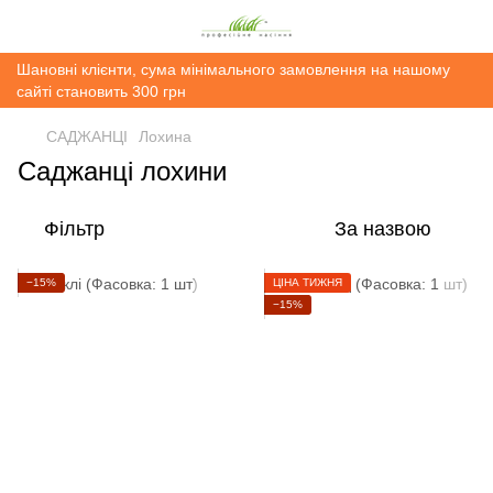
Шановні клієнти, сума мінімального замовлення на нашому
сайті становить 300 грн
САДЖАНЦІ
Лохина
Саджанці лохини
Фільтр
За назвою
−15%
ЦІНА ТИЖНЯ
−15%