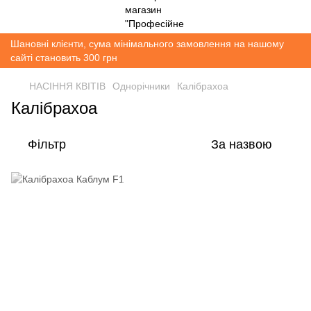
Шановні клієнти, сума мінімального замовлення на нашому
сайті становить 300 грн
НАСІННЯ КВІТІВ
Однорічники
Калібрахоа
Калібрахоа
Фільтр
За назвою