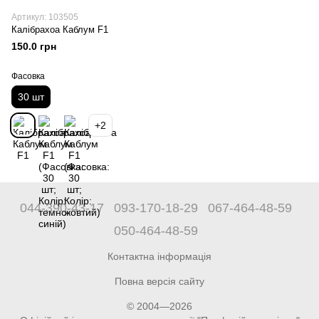
Артикул: 103505
Калібрахоа Каблум F1
150.0 грн
Фасовка
30 шт
+2
044-390-43-17
093-170-18-29
067-464-48-59
050-464-48-59
Контактна інформація
Повна версія сайту
© 2004—2026