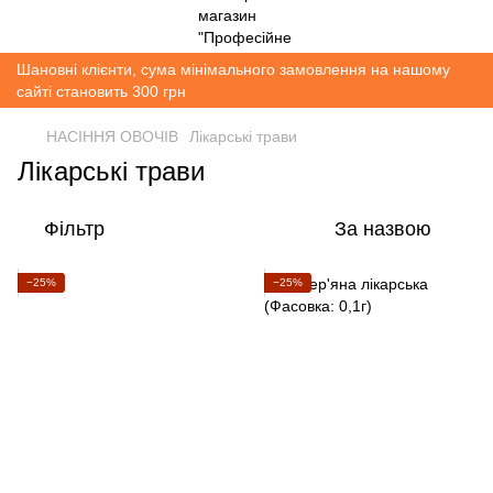
Шановні клієнти, сума мінімального замовлення на нашому
сайті становить 300 грн
НАСІННЯ ОВОЧІВ
Лікарські трави
Лікарські трави
Фільтр
За назвою
−25%
−25%