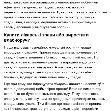
легко засвоюються організмом з мінімальними побічними
ефектами, і в деяких випадках своєю якістю вони
перевершують аптечні аналоги.
Ціна лікарських трав
є більш
привабливою за синтетичні таблетки та мікстури, тому і
традиційна, і народна медицина активно використовує у
своєму арсеналі різні лікувальні рослини.
Купити лікарські трави або виростити
власноруч?
Наша відповідь - звичайно, лікувальні рослини краще
вирощувати самому. Причин тому декілька: по-перше, ви
завжди будете впевнені в їх якості і екологічній чистоті. По
друге, основні компоненти рецептів народної медицини
завжди будуть у вас під рукою. А по-третє, ви зможете
складати індивідуальні збори корисних трав для себе і
близьких, відвідуючи лише тільки власну грядку.
І це при тому, що вирощувати
лікарські трави з насіння (ціна
якого є доступною) неймовірно просто! Вони не вимагають
якого б то не було спеціального догляду. Тому, створюючи
власну зелену аптеку, вам не доведеться прикладати якихось
спеціальних зусиль. Тим більше що наші насіння як пряних,
так і лікарських трав, регулярно проходять різні перевірки