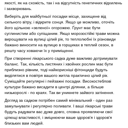
якості, як на схожість, так і на відсутність генетичних відхилень
і захворювань.
Виберіть для майбутньої посадки місце, захищене від
сильного вітру, і відкрите сонця. Якщо це можливо, оточіть
його щільною «зеленої» огорожею. Ґрунт має бути
суглинистим або супіщаним. Якщо морозостійкі трави можна
вирощувати на вулиці цілий рік, то теплолюбні їх різновиди
бажано виносити на вулицю в горщиках в теплий сезон, в
решту часу ховаючи їх у приміщенні.
При створенні лікарського садка дуже важливо дотримувати
баланс. Так, кількість листяних і хвойних рослин має бути
приблизно рівним, тоді найкорисніші фітонциди будуть
виділятися в повітря вашого житла практично цілий рік.
Суміщайте регулярні і пейзажні посадки. Високостеблові
культури бажано висадити в центрі ділянки, а більше
низькорослі - по краях. Так ви уникнете зайвого затінення.
Догляд за садком потрібен самий мінімальний - один раз
замульчувати і регулярно поливати. І ваші лікарські трави
будуть радувати вас дуже довго, сповна проявляючи свої
цілющі властивості, і зміцнюючи ваше здоров'я і здоров'я
близьких вам людей.