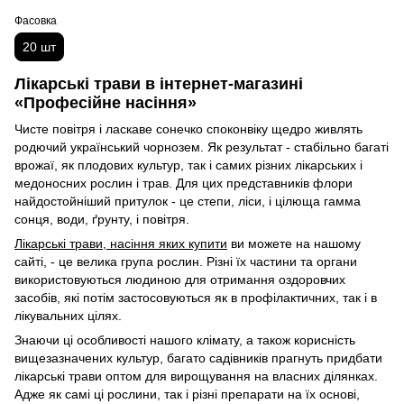
Фасовка
20 шт
Лікарські трави в інтернет-магазині
«Професійне насіння»
Чисте повітря і ласкаве сонечко споконвіку щедро живлять
родючий український чорнозем. Як результат - стабільно багаті
врожаї, як плодових культур, так і самих різних лікарських і
медоносних рослин і трав. Для цих представників флори
найдостойніший притулок - це степи, ліси, і цілюща гамма
сонця, води, ґрунту, і повітря.
Лікарські трави, насіння яких купити
ви можете на нашому
сайті, - це велика група рослин. Різні їх частини та органи
використовуються людиною для отримання оздоровчих
засобів, які потім застосовуються як в профілактичних, так і в
лікувальних цілях.
Знаючи ці особливості нашого клімату, а також корисність
вищезазначених культур, багато садівників прагнуть придбати
лікарські трави оптом для вирощування на власних ділянках.
Адже як самі ці рослини, так і різні препарати на їх основі,