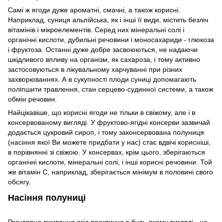
Самі ж ягоди дуже ароматні, смачні, а також корисні.
Наприклад, суниця альпійська, як і інші її види, містить безліч
вітамінів і мікроелементів. Серед них мінеральні солі і
органічні кислоти, дубильні речовини і моносахариди - глюкоза
і фруктоза. Останні дуже добре засвоюються, не надаючи
шкідливого впливу на організм, як сахароза, і тому активно
застосовуються в лікувальному харчуванні при різних
захворюваннях. А в сукупності плоди суниці допомагають
поліпшити травлення, стан серцево-судинної системи, а також
обмін речовин.
Найцікавіше, що корисні ягоди не тільки в свіжому, але і в
консервованому вигляді. У фруктово-ягідні консерви зазвичай
додається цукровий сироп, і тому законсервована полуниця
(насіння якої Ви можете придбати у нас) стає вдвічі корисніші,
в порівнянні зі свіжою. У консервах, крім цього, зберігаються
органічні кислоти, мінеральні солі, і інші корисні речовини. Той
же вітамін С, наприклад, зберігається мінімум в половині свого
обсягу.
Насіння полуниці
Регулярне вживання ягід практично в будь-якому вигляді - це