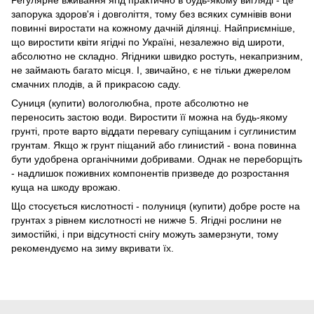
запорука здоров'я і довголіття, тому без всяких сумнівів вони
повинні виростати на кожному дачній ділянці. Найприємніше,
що виростити квіти ягідні по Україні, незалежно від широти,
абсолютно не складно. Ягідники швидко ростуть, некапризним,
не займають багато місця. І, звичайно, є не тільки джерелом
смачних плодів, а й прикрасою саду.
Суниця (купити) вологолюбна, проте абсолютно не
переносить застою води. Виростити її можна на будь-якому
грунті, проте варто віддати перевагу супіщаним і суглинистим
грунтам. Якщо ж грунт піщаний або глинистий - вона повинна
бути удобрена органічними добривами. Однак не переборщіть
- надлишок поживних компонентів призведе до розростання
куща на шкоду врожаю.
Що стосується кислотності - полуниця (купити) добре росте на
грунтах з рівнем кислотності не нижче 5. Ягідні рослини не
зимостійкі, і при відсутності снігу можуть замерзнути, тому
рекомендуємо на зиму вкривати їх.