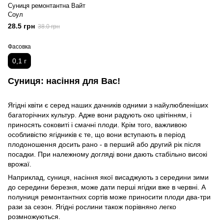
Суниця ремонтантна Вайт
Соул
28.5 грн
38.0 грн
Фасовка
0,1 г
Суниця: насіння для Вас!
Ягідні квіти є серед наших дачників одними з найулюбленіших
багаторічних культур. Адже вони радують око цвітінням, і
приносять соковиті і смачні плоди. Крім того, важливою
особливістю ягідників є те, що вони вступають в період
плодоношення досить рано - в перший або другий рік після
посадки. При належному догляді вони дають стабільно високі
врожаї.
Наприклад, суниця, насіння якої висаджують з середини зими
до середини березня, може дати перші ягідки вже в червні. А
полуниця ремонтантних сортів може приносити плоди два-три
рази за сезон. Ягідні рослини також порівняно легко
розмножуються.