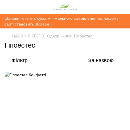
Шановні клієнти, сума мінімального замовлення на нашому
сайті становить 300 грн
НАСІННЯ КВІТІВ
Однорічники
Гіпоестес
Гіпоестес
Фільтр
За назвою