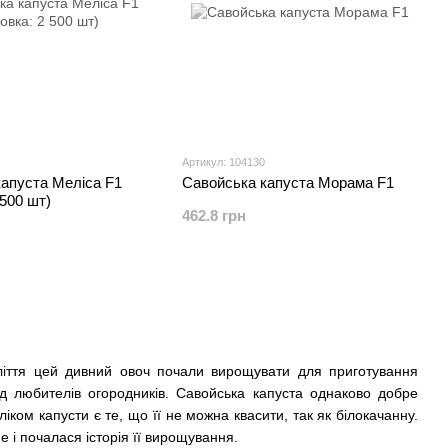
Артикул: 104130
апуста Меліса F1
Савойська капуста Морама F1
 500 шт)
462.8 грн
оліття цей дивний овоч почали вирощувати для приготування
ед любителів огородників. Савойська капуста однаково добре
іком капусти є те, що її не можна квасити, так як білокачанну.
е і почалася історія її вирощування.