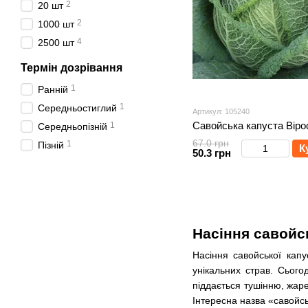
2
20 шт
2
1000 шт
4
2500 шт
Термін дозрівання
1
Ранній
1
Середньостиглий
Артикул: 105240
Савойська капуста Віро
1
Середньопізній
67.0 грн
1
Пізній
К
50.3 грн
Насіння савойс
Насіння савойської кап
унікальних страв. Сього
піддається тушінню, жаре
Інтересна назва «савойсь