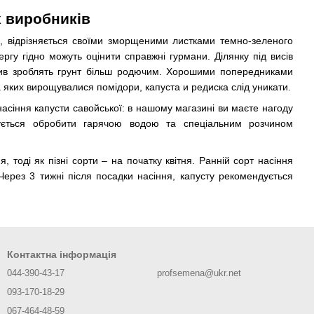
х виробників
, відрізняється своїми зморщеними листками темно-зеленого
ергу гідно можуть оцінити справжні гурмани. Ділянку під висів
брив зроблять грунт більш родючим. Хорошими попередниками
а яких вирощувалися помідори, капуста и редиска слід уникати.
асіння капусти савойської: в нашому магазині ви маєте нагоду
ндується обробити гарячою водою та спеціальним розчином
 тоді як пізні сорти – на початку квітня. Ранній сорт насіння
 Через 3 тижні після посадки насіння, капусту рекомендується
Контактна інформація
044-390-43-17
profsemena@ukr.net
093-170-18-29
067-464-48-59