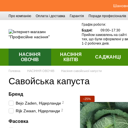
Перейти до основного контенту
Шановні
Про компанію
Оплата і доставка
Гарантія
Поради професіоналів
Контактна інформація
Графік роботи:
Будні:
09:00–17:30
Прийом замовлень на сайті 
тих, що були оформлені у ви
1-2 робочих днів.
НАСІННЯ
НАСІННЯ
САДЖАНЦІ
ОВОЧІВ
КВІТІВ
Головна
НАСІННЯ ОВОЧІВ
Насіння савойської капусти
Савойська капуста
Бренд
−25%
2
Bejo Zaden, Нідерланди
2
Rijk Zwaan, Нідерланди
Фасовка