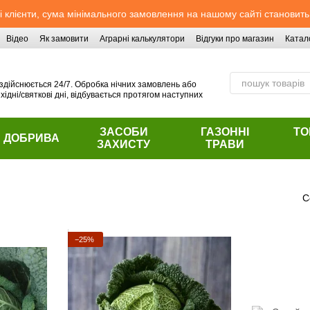
 клієнти, сума мінімального замовлення на нашому сайті становить
Відео
Як замовити
Аграрні калькулятори
Відгуки про магазин
Катал
здійснюється 24/7. Обробка нічних замовлень або
хідні/святкові дні, відбувається протягом наступних
ЗАСОБИ
ГАЗОННІ
ТО
ДОБРИВА
ЗАХИСТУ
ТРАВИ
С
−25%