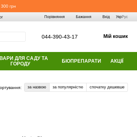
 300 грн
Порівняння
Бажання
Вхід
Укр
Рус
ог
044-390-43-17
Мій кошик
ВАРИ ДЛЯ САДУ ТА
БІОПРЕПАРАТИ
АКЦІЇ
ГОРОДУ
за назвою
за популярністю
спочатку дешевше
ортування: