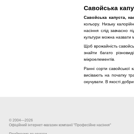
Савойська капу
Савойська капуста, на
кольору. Низьку калорійн
насіння слід завчасно 
культури можна назвати м
Щоб врожайність савойсь
знайти багато різнови
мікроелементів.
Ранні сорти савойської к
висівають на початку тр
окучувати. В якості добр
© 2004—2026
Офіційний інтернет-магазин компанії "Професійне насіння"