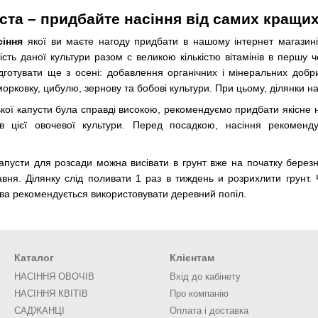
ста – придбайте насіння від самих кращи
сіння
якої ви маєте нагоду придбати в нашому інтернет магазині
ість даної культури разом с великою кількістю вітамінів в першу ч
підготувати ще з осені: добавлення органічних і мінеральних до
орковку, цибулю, зернову та бобові культури. При цьому, ділянки н
кої капусти була справді високою, рекомендуємо придбати якісне н
дів цієї овочевої культури. Перед посадкою, насіння рекоме
апусти для розсади можна висівати в грунт вже на початку березня,
авня. Ділянку слід поливати 1 раз в тиждень и розрихлити грунт.
ива рекомендується використовувати деревний попіл.
Каталог
Клієнтам
НАСІННЯ ОВОЧІВ
Вхід до кабінету
НАСІННЯ КВІТІВ
Про компанію
САДЖАНЦІ
Оплата і доставка