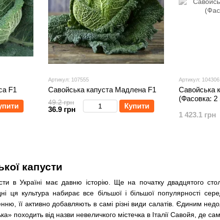
Артикул: 107555
Артикул: 104306
са F1
Савойська капуста Мадлена F1
Савойська к
(Фасовка: 2
49.2 грн
упити
Купити
36.9 грн
1 423.1 грн
ької капусти
усти в Україні має давню історію. Ще на початку двадцятого ст
дні ця культура набирає все більшої і більшої популярності сер
нню, її активно добавляють в самі різні види салатів. Єдиним недол
ка» походить від назви невеличкого містечка в Італії Савойя, де сам