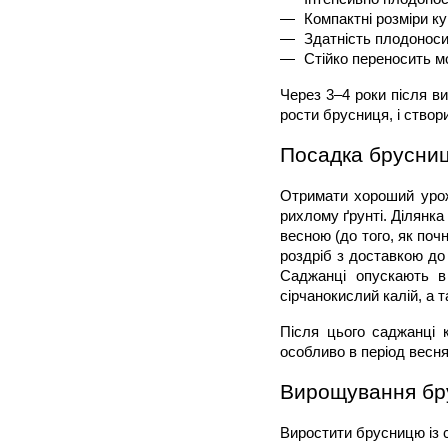
Компактні розміри к
Здатність плодоноси
Стійко переносить м
Через 3–4 роки після в
рости брусниця, і створ
Посадка брусниц
Отримати хороший урожа
рихлому ґрунті. Ділянка
весною (до того, як поч
роздріб з доставкою до
Саджанці опускають в
сірчанокислий калій, а т
Після цього саджанці 
особливо в період весня
Вирощування бр
Виростити брусницю із 