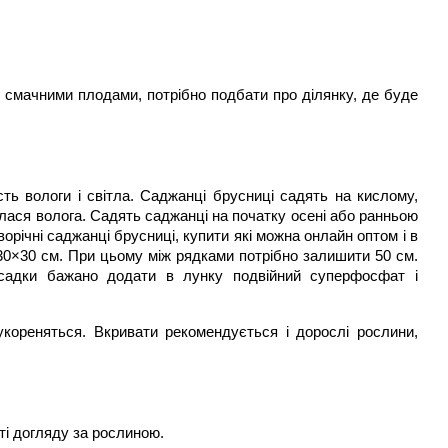
смачними плодами, потрібно подбати про ділянку, де буде 
ь вологи і світла. Саджанці брусниці садять на кислому, 
лася волога. Садять саджанці на початку осені або ранньою 
орічні саджанці брусниці, купити які можна онлайн оптом і в 
30×30 см. При цьому між рядками потрібно залишити 50 см. 
садки бажано додати в лунку подвійний суперфосфат і 
кореняться. Вкривати рекомендується і дорослі рослини, 
ті догляду за рослиною.