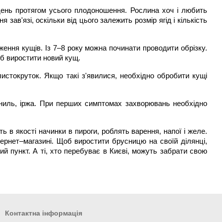
день протягом усього плодоношення. Рослина хоч і любить 
ав'язі, оскільки від цього залежить розмір ягід і кількість 
ння кущів. Із 7–8 року можна починати проводити обрізку. 
об виростити новий кущ.
истокруток. Якщо такі з'явилися, необхідно обробити кущі 
гниль, іржа. При перших симптомах захворювань необхідно 
 в якості начинки в пироги, роблять варення, напої і желе. 
ернет–магазині. Щоб виростити брусницю на своїй ділянці, 
 пункт. А ті, хто перебуває в Києві, можуть забрати свою 
Контактна інформація