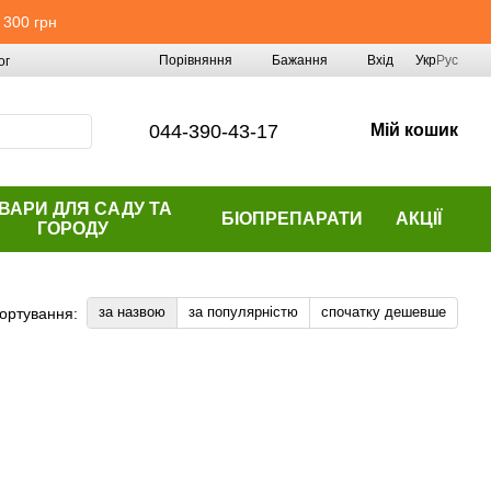
 300 грн
Порівняння
Бажання
Вхід
Укр
Рус
ог
044-390-43-17
Мій кошик
ВАРИ ДЛЯ САДУ ТА
БІОПРЕПАРАТИ
АКЦІЇ
ГОРОДУ
за назвою
за популярністю
спочатку дешевше
ортування: