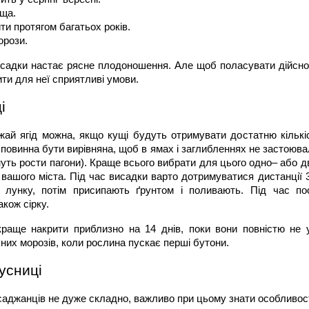
уща.
ти протягом багатьох років.
орози.
исадки настає рясне плодоношення. Але щоб поласувати дійсно 
ити для неї сприятливі умови.
і
й ягід можна, якщо кущі будуть отримувати достатню кількіст
 повинна бути вирівняна, щоб в ямах і заглибленнях не застоюва
нуть рости пагони). Краще всього вибрати для цього одно– або дв
 вашого міста. Під час висадки варто дотримуватися дистанції 
 лунку, потім присипають ґрунтом і поливають. Під час по
акож сірку.
краще накрити приблизно на 14 днів, поки вони повністю не у
них морозів, коли рослина пускає перші бутони.
усниці
саджанців не дуже складно, важливо при цьому знати особливос