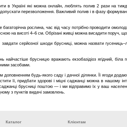
ити в Україні які можна онлайн, люблять полив 2 рази на тиж
 допускати перезволоження. Важливий полив і в фазу формування з
 багаторічна рослина, час від часу потрібно проводити омолодже
сною на висоті 4–6 см. Обрізані живці можна висадити поруч, щ
ть завдати серйозної шкоди брусниці, можна назвати гусениць–л
нь найчастіше брусницю вражають екзобазідіоз ягідний, біла 
сними засобами.
доповненням будь-якого саду і дачної ділянки. Її ягоди додають
тити її, придбати здорові і міцні саджанці можна в нашому інт
аджанці брусниці поштою — і ми відправимо їх у ваш населений
ному з пунктів видачі замовлень.
Каталог
Клієнтам