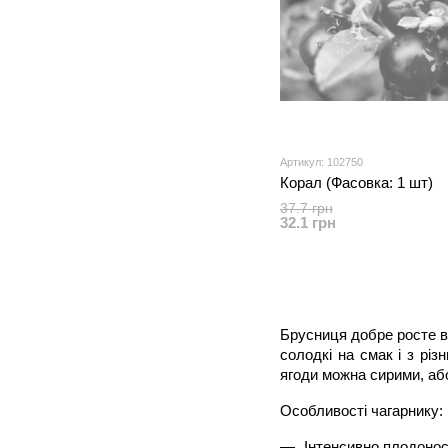
Артикул: 102750
Корал (Фасовка: 1 шт)
37.7 грн
32.1 грн
Брусниця добре росте в 
солодкі на смак і з різ
ягоди можна сирими, або
Особливості чагарнику:
Інтенсивно плодонос