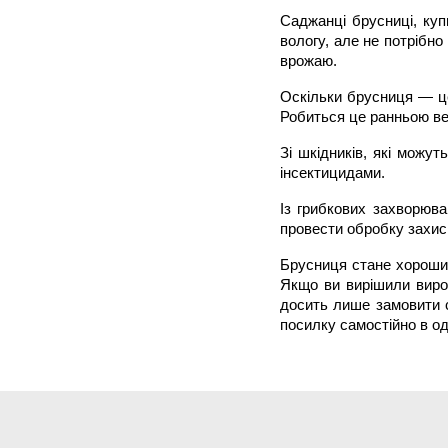
Саджанці брусниці, куп
вологу, але не потрібно
врожаю.
Оскільки брусниця — це
Робиться це ранньою ве
Зі шкідників, які можу
інсектицидами.
Із грибкових захворюва
провести обробку захи
Брусниця стане хорошим 
Якщо ви вирішили вирос
досить лише замовити с
посилку самостійно в од