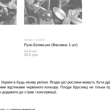
Артикул: 101628
Руно Білявське (Фасовка: 1 шт)
62.9 грн
53.5 грн
Україні в будь-якому регіоні. Ягоди цієї рослини можуть бути др
ними відтінками червоного кольору. Плоди брусниці не тільки при
 додавати до страв і консервації.
ить у серпні–вересні.