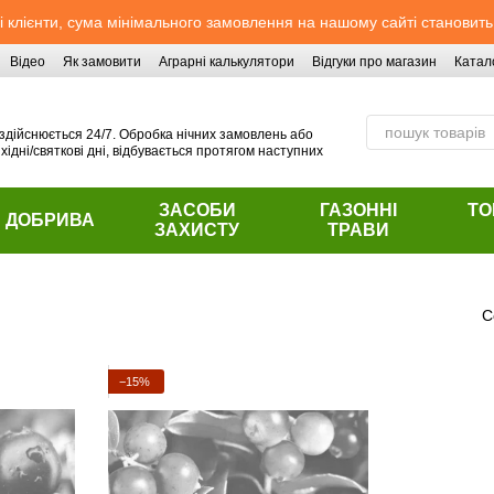
 клієнти, сума мінімального замовлення на нашому сайті становить
Відео
Як замовити
Аграрні калькулятори
Відгуки про магазин
Катал
здійснюється 24/7. Обробка нічних замовлень або
хідні/святкові дні, відбувається протягом наступних
ЗАСОБИ
ГАЗОННІ
ТО
ДОБРИВА
ЗАХИСТУ
ТРАВИ
С
−15%