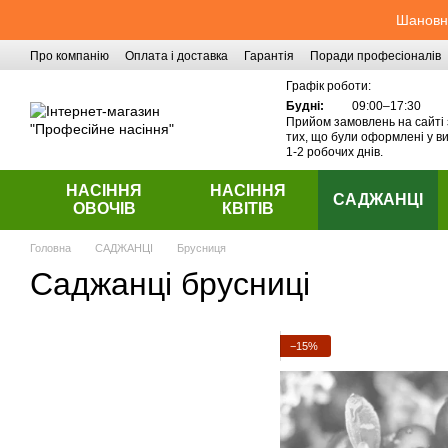
Перейти до основного контенту
Шановні
Про компанію
Оплата і доставка
Гарантія
Поради професіоналів
Контактна інформація
Графік роботи:
Будні:
09:00–17:30
Прийом замовлень на сайті 
тих, що були оформлені у ви
1-2 робочих днів.
НАСІННЯ
НАСІННЯ
САДЖАНЦІ
ОВОЧІВ
КВІТІВ
Головна
САДЖАНЦІ
Брусниця
Саджанці брусниці
−15%