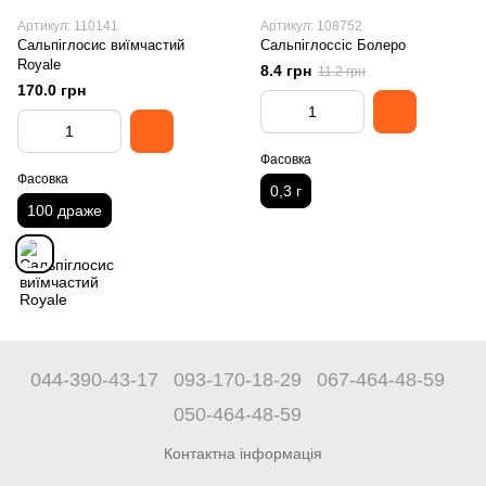
Артикул: 110141
Артикул: 108752
Сальпіглосис виїмчастий
Сальпіглоссіс Болеро
Royale
8.4 грн
11.2 грн
170.0 грн
Фасовка
Фасовка
0,3 г
100 драже
044-390-43-17
093-170-18-29
067-464-48-59
050-464-48-59
Контактна інформація