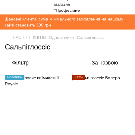
Шановні клієнти, сума мінімального замовлення на нашому
сайті становить 300 грн
НАСІННЯ КВІТІВ
Однорічники
Сальпіглоссіс
Сальпіглоссіс
Фільтр
За назвою
НОВИНКА
−25%