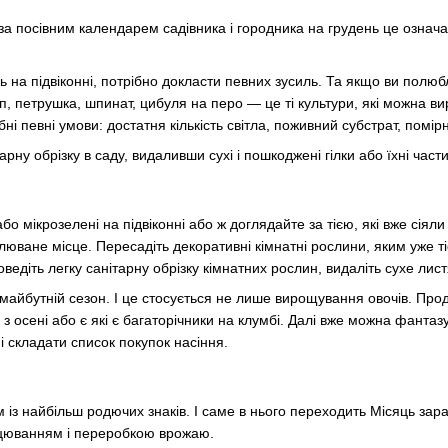
за посівним календарем садівника і городника на грудень це означає
 на підвіконні, потрібно докласти певних зусиль. Та якщо ви полюб
п, петрушка, шпинат, цибуля на перо — це ті культури, які можна вир
бні певні умови: достатня кількість світла, поживний субстрат, помір
арну обрізку в саду, видаливши сухі і пошкоджені гілки або їхні част
о мікрозелені на підвіконні або ж доглядайте за тією, які вже сіяли 
тлюване місце. Пересадіть декоративні кімнатні рослини, яким уже 
едіть легку санітарну обрізку кімнатних рослин, видаліть сухе лист
айбутній сезон. І це стосується не лише вирощування овочів. Проду
і з осені або є які є багаторічники на клумбі. Далі вже можна фантазу
 і складати список покупок насіння.
із найбільш родючих знаків. І саме в нього переходить Місяць зараз.
цюванням і переробкою врожаю.