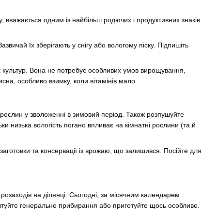
у, вважається одним із найбільш родючих і продуктивних знаків.
азвичай їх зберігають у снігу або вологому піску. Підпишіть
их культур. Вона не потребує особливих умов вирощування,
исна, особливо взимку, коли вітамінів мало.
рослин у зволоженні в зимовий період. Також розпушуйте
льки низька вологість погано впливає на кімнатні рослини (та й
 заготовки та консервації із врожаю, що залишився. Посійте для
грозаходів на ділянці. Сьогодні, за місячним календарем
влаштуйте генеральне прибирання або приготуйте щось особливе.