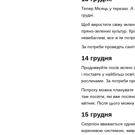
Тепер Місяць у терезах. А 
грудні.
Щоб виростити свіжу зелень
пряно-зелених культур. Крі
невибагливі, все ж їм потрі
За потреби проведіть саніт
14 грудня
Продовжуйте посів зелені аб
і поставте у найбільш осві
рослинами. За потреби пров
Потроху можна планувати м
там посіяти, які вже посіян
квітник. Після цього можна
15 грудня
Скорпіон вважається одним 
кореневою системою, жив