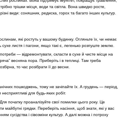
рослих рослинах. Вона підтримує імунітет, покращує травлення,
рібно трішки місця, води та світла. Вона швидко росте,
ізні види: соняшник, редиска, горох та багато інших культур.
ослинам, які ростуть у вашому будинку. Огляньте їх, чи немає
ь сухе листя і пагони, якщо такі є, легенько розпуште землю.
 потреби — відремонтувати, скласти в сухе й чисте місце на
аряча” весняна пора. Приберіть і в теплиці. Там треба
збірна, то час розібрати її до весни.
нічних пошкоджень, тому не зачіпайте їх. А грудень — період,
несприятливі для будь-яких робіт.
Для початку проаналізуйте свої помилки цього року. Це
и майбутні грядки. Переберіть насіння, щоб знати, які у вас
ням сусідства і сівозміни культур. А далі можна і потроху