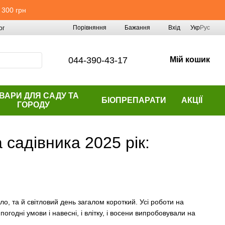
 300 грн
Порівняння
Бажання
Вхід
Укр
Рус
ог
044-390-43-17
Мій кошик
ВАРИ ДЛЯ САДУ ТА
БІОПРЕПАРАТИ
АКЦІЇ
ГОРОДУ
 садівника 2025 рік:
ло, та й світловий день загалом короткий. Усі роботи на
погодні умови і навесні, і влітку, і восени випробовували на