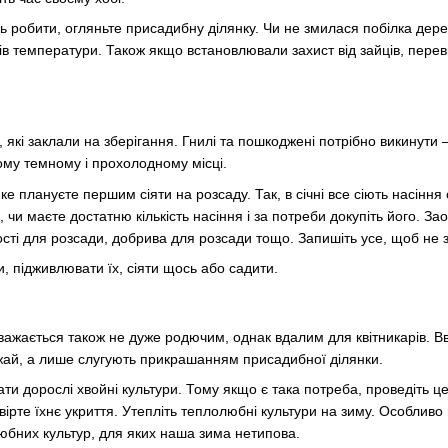
 робити, огляньте присадибну ділянку. Чи не змилася побілка дерев
адів температури. Також якщо встановлювали захист від зайців, пер
, які заклали на зберігання. Гнилі та пошкоджені потрібно викинути 
ому темному і прохолодному місці.
ке плануєте першим сіяти на розсаду. Так, в січні все сіють насіння
е, чи маєте достатню кількість насіння і за потреби докупіть його.
ості для розсади, добрива для розсади тощо. Запишіть усе, щоб не 
, підживлювати їх, сіяти щось або садити.
вважається також не дуже родючим, однак вдалим для квітникарів. Вв
ожай, а лише слугують прикрашанням присадибної ділянки.
 дорослі хвойні культури. Тому якщо є така потреба, проведіть цей 
ірте їхнє укриття. Утепліть теплолюбні культури на зиму. Особливо 
юбних культур, для яких наша зима нетипова.