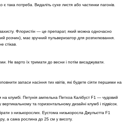
 є така потреба. Видаліть сухе листя або частинки пагонів.
 захисту. Флористін — це препарат, який можна одночасно
бочий розчин), має зручний пульверизатор для розпилювання.
е стікав.
ми. Не варто їх тримати до весни і потім висаджувати.
повнити запаси насіння тих квітів, які будете сіяти першими на
ити на клумбі. Петунія ампельна Петхоа Калібуст F1 — чудовий
у вертикальному та горизонтальному дизайні клумб і підвісок.
обрати з низькорослих. Еустома низькоросла Джульєтта F1
ру, а сама рослина до 25 см у висоту.