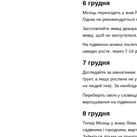
6 грудня
Місяць переходить у знак Р
Однак не рекомендується 
Заготовляйте живці декорат
живці, щоб не заплутатися, 
На підвіконні можна посія
швидко росте, через 7-14 д
7 грудня
Доглядайте за кімнатними 
ґрунт, а якщо рослини не у 
на людей теж). За необхід
Переберіть овочі у сховищі
вирощування на підвіконні
8 грудня
Тепер Місяць у знаку Лева.
садівника і городника, вар
Займіться дітьми чи приділі