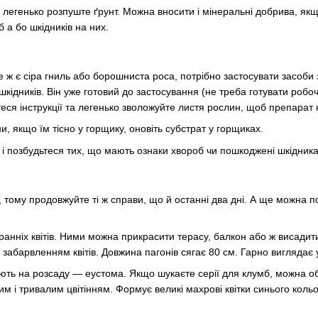
 легенько розпуште ґрунт. Можна вносити і мінеральні добрива, якщо
 а бо шкідників на них.
 ж є сіра гниль або борошниста роса, потрібно застосувати засоби
 шкідників. Він уже готовий до застосування (не треба готувати ро
ся інструкції та легенько зволожуйте листя рослин, щоб препарат н
и, якщо їм тісно у горщику, оновіть субстрат у горщиках.
 і позбудьтеся тих, що мають ознаки хвороб чи пошкоджені шкідника
, тому продовжуйте ті ж справи, що й останні два дні. А ще можна по
х ранніх квітів. Ними можна прикрасити терасу, балкон або ж висад
забарвленням квітів. Довжина пагонів сягає 80 см. Гарно виглядає 
сіють на розсаду — еустома. Якщо шукаєте серії для клумб, можна 
м і тривалим цвітінням. Формує великі махрові квітки синього кольо