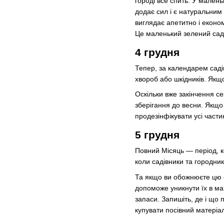
городі все спить. У малень
додає сил і є натуральним 
виглядає апетитно і економ
Це маленький зелений сад 
4 грудня
Тепер, за календарем садів
хвороб або шкідників. Якщо
Оскільки вже закінчення се
зберігання до весни. Якщо 
продезінфікувати усі части
5 грудня
Повний Місяць — період, к
коли садівники та городни
Та якщо ви обожнюєте цю с
допоможе уникнути їх в май
запаси. Запишіть, де і що 
купувати посівний матеріа