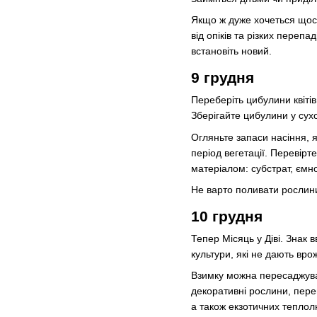
Якщо ж дуже хочеться щось
від опіків та різких переп
встановіть новий.
9 грудня
Переберіть цибулини квітів
Зберігайте цибулини у сух
Огляньте запаси насіння, я
період вегетації. Перевірт
матеріалом: субстрат, ємн
Не варто поливати рослини
10 грудня
Тепер Місяць у Діві. Знак 
культури, які не дають вр
Взимку можна пересаджувати
декоративні рослини, перев
а також екзотичних теплол