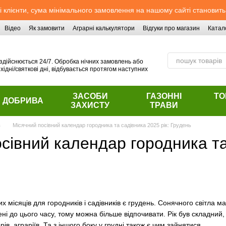
 клієнти, сума мінімального замовлення на нашому сайті становить
Відео
Як замовити
Аграрні калькулятори
Відгуки про магазин
Катал
здійснюється 24/7. Обробка нічних замовлень або
хідні/святкові дні, відбувається протягом наступних
ЗАСОБИ
ГАЗОННІ
ТО
ДОБРИВА
ЗАХИСТУ
ТРАВИ
в
Місячний посівний календар городника та садівника 2025 рік: Грудень
сівний календар городника та
х місяців для городників і садівників є грудень. Сонячного світла ма
ні до цього часу, тому можна більше відпочивати. Рік був складний, 
ів, аграріїв. Та з іншого боку у грудні також є чим зайнятися.