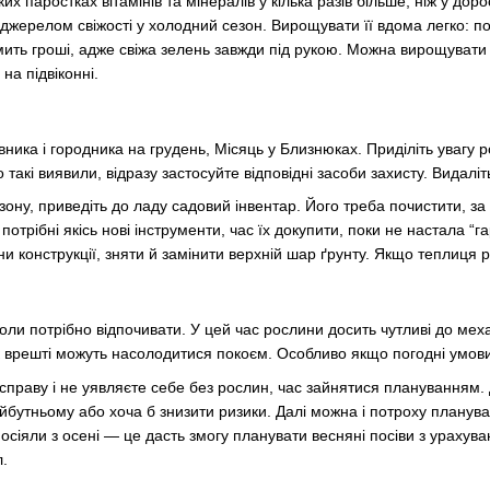
ких паростках вітамінів та мінералів у кілька разів більше, ніж у до
джерелом свіжості у холодний сезон. Вирощувати її вдома легко: пот
ить гроші, адже свіжа зелень завжди під рукою. Можна вирощувати р
на підвіконні.
ника і городника на грудень, Місяць у Близнюках. Приділіть увагу р
 такі виявили, відразу застосуйте відповідні засоби захисту. Видаліт
зону, приведіть до ладу садовий інвентар. Його треба почистити, за
потрібні якісь нові інструменти, час їх докупити, поки не настала “г
ни конструкції, зняти й замінити верхній шар ґрунту. Якщо теплиця ро
оли потрібно відпочивати. У цей час рослини досить чутливі до меха
к врешті можуть насолодитися покоєм. Особливо якщо погодні умови 
праву і не уявляєте себе без рослин, час зайнятися плануванням. 
бутньому або хоча б знизити ризики. Далі можна і потроху плануват
посіяли з осені — це дасть змогу планувати весняні посіви з урахуван
л.