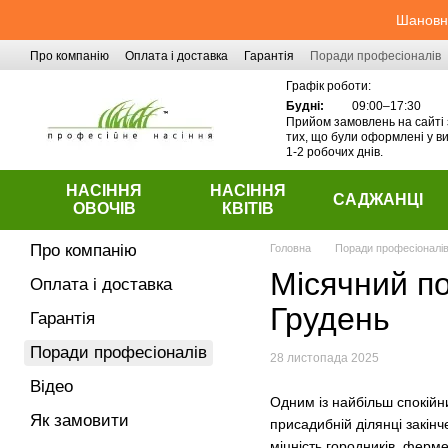
Перейти до основного контенту
Шановні
Про компанію
Оплата і доставка
Гарантія
Поради професіоналів
Контактна інформація
Графік роботи:
Будні:
09:00–17:30
Прийом замовлень на сайті 
тих, що були оформлені у ви
1-2 робочих днів.
НАСІННЯ
НАСІННЯ
САДЖАНЦІ
ОВОЧІВ
КВІТІВ
Про компанію
Головна
Поради професіоналі
Місячний по
Оплата і доставка
Грудень
Гарантія
Поради професіоналів
28 листопада 2025
Відео
Одним із найбільш спокійни
Як замовити
присадибній ділянці закінче
міцність городників, фермер