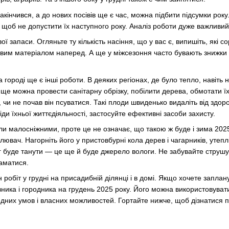
акінчився, а до нових посівів ще є час, можна підбити підсумки року
 щоб не допустити їх наступного року. Аналіз роботи дуже важливий
ої запаси. Огляньте ту кількість насіння, що у вас є, випишіть, які
нєвим матеріалом наперед. А ще у міжсезоння часто бувають знижки н
а городі ще є інші роботи. В деяких регіонах, де було тепло, навіть
 ще можна провести санітарну обрізку, побілити дерева, обмотати їх
 чи не почав він псуватися. Такі плоди швиденько видаліть від здор
іди їхньої життєдіяльності, застосуйте ефективні засоби захисту.
и малосніжними, проте це не означає, що такою ж буде і зима 2025-
ювач. Нагорніть його у пристовбурні кола дерев і чагарників, утепл
г буде танути — це ще й буде джерело вологи. Не забувайте струшува
ламатися.
робіт у грудні на присадибній ділянці і в домі. Якщо хочете запла
ика і городника на грудень 2025 року. Його можна використовувати я
дних умов і власних можливостей. Гортайте нижче, щоб дізнатися 