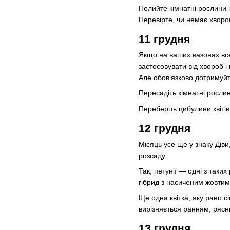
Полийте кімнатні рослини і
Перевірте, чи немає хвороб
11 грудня
Якщо на ваших вазонах все
застосовувати від хвороб і
Але обов’язково дотримуйте
Пересадіть кімнатні рослин
Переберіть цибулини квітів
12 грудня
Місяць усе ще у знаку Діви
розсаду.
Так, петунії — одні з таки
гібрид з насиченим жовтим 
Ще одна квітка, яку рано 
вирізняється ранням, рясни
13 грудня