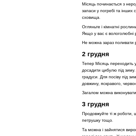
Місяць починається з неро
запаси у погребі та інших с
сховища.
Огляньте і кімнатні росли
Якщо у вас є вологолюбні 
Не можна зараз поливати р
2 грудня
Тепер Місяць переходить у
досадити цибулю під зиму.
градуси. Для посіву під зи
довжину, яскравого, черво
Загалом можна виконувати б
3 грудня
Продовжуйте ті ж роботи, щ
петрушку тощо.
Та можна і зайнятися виро