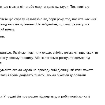
, що можна сіяти або садити деякі культури. Так, навіть у
ляєте цю справу незалежно від пори року, тоді посійте насіння
ощувати на підвіконні. Не забувайте, що хоч ці культури і
ний полив.
ини.
раніше. Як тільки помітили сходи, зніміть плівку чи інше укриття
тісно у своєму горщику. Або ж легенько розпуште землю під
я.
майте схеми клумб на присадибній ділянці: які квіти хочете
вати і в уяві додавати ті квіти, якими б хотіли доповнити
 У грудні він прекрасно підходить для робіт, пов’язаних із