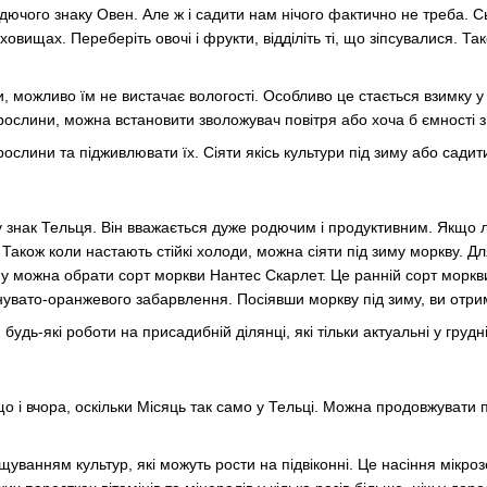
дючого знаку Овен. Але ж і садити нам нічого фактично не треба. Сь
ховищах. Переберіть овочі і фрукти, відділіть ті, що зіпсувалися. Так
ни, можливо їм не вистачає вологості. Особливо це стається взимку
рослини, можна встановити зволожувач повітря або хоча б ємності з
ослини та підживлювати їх. Сіяти якісь культури під зиму або сади
 знак Тельця. Він вважається дуже родючим і продуктивним. Якщо 
 Також коли настають стійкі холоди, можна сіяти під зиму моркву. Д
му можна обрати сорт моркви Нантес Скарлет. Це ранній сорт моркви
нувато-оранжевого забарвлення. Посіявши моркву під зиму, ви отрима
удь-які роботи на присадибній ділянці, які тільки актуальні у грудні
о і вчора, оскільки Місяць так само у Тельці. Можна продовжувати п
щуванням культур, які можуть рости на підвіконні. Це насіння мікр