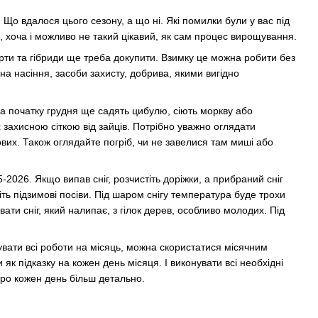
. Що вдалося цього сезону, а що ні. Які помилки були у вас під
, хоча і можливо не такий цікавий, як сам процес вирощування.
 сорти та гібриди ще треба докупити. Взимку це можна робити без
а насіння, засоби захисту, добрива, якими вигідно
 на початку грудня ще садять цибулю, сіють моркву або
 захисною сіткою від зайців. Потрібно уважно оглядати
ових. Також оглядайте погріб, чи не завелися там миші або
2026. Якщо випав сніг, розчистіть доріжки, а прибраний сніг
іть підзимові посіви. Під шаром снігу температура буде трохи
ти сніг, який налипає, з гілок дерев, особливо молодих. Під
нувати всі роботи на місяць, можна скористатися місячним
к підказку на кожен день місяця. І виконувати всі необхідні
про кожен день більш детально.