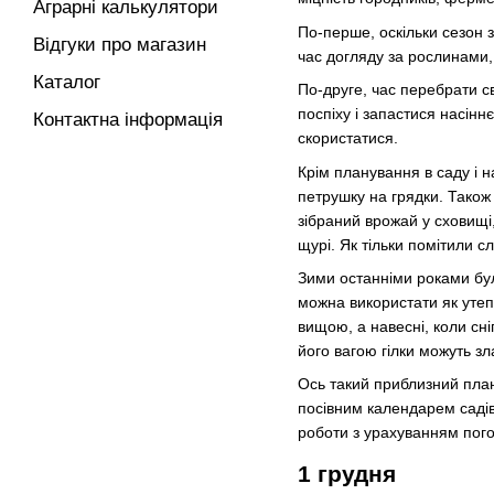
Аграрні калькулятори
По-перше, оскільки сезон з
Відгуки про магазин
час догляду за рослинами,
Каталог
По-друге, час перебрати св
поспіху і запастися насін
Контактна інформація
скористатися.
Крім планування в саду і н
петрушку на грядки. Також
зібраний врожай у сховищі,
щурі. Як тільки помітили сл
Зими останніми роками бул
можна використати як утепл
вищою, а навесні, коли сні
його вагою гілки можуть з
Ось такий приблизний план 
посівним календарем садівн
роботи з урахуванням пого
1 грудня