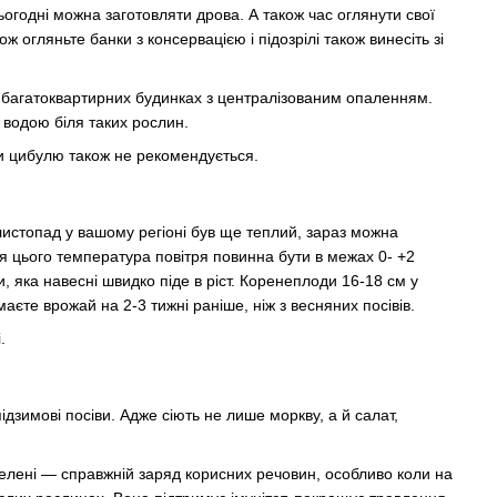
огодні можна заготовляти дрова. А також час оглянути свої
ож огляньте банки з консервацією і підозрілі також винесіть зі
 у багатоквартирних будинках з централізованим опаленням.
 водою біля таких рослин.
ти цибулю також не рекомендується.
листопад у вашому регіоні був ще теплий, зараз можна
ля цього температура повітря повинна бути в межах 0- +2
, яка навесні швидко піде в ріст. Коренеплоди 16-18 см у
єте врожай на 2-3 тижні раніше, ніж з весняних посівів.
.
ідзимові посіви. Адже сіють не лише моркву, а й салат,
озелені — справжній заряд корисних речовин, особливо коли на