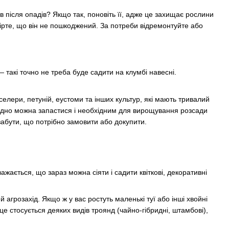
 після опадів? Якщо так, поновіть її, адже це захищає рослини
евірте, що він не пошкоджений. За потреби відремонтуйте або
— такі точно не треба буде садити на клумбі навесні.
 селери, петуній, еустоми та інших культур, які мають тривалий
 Заодно можна запастися і необхідним для вирощування розсади
забути, що потрібно замовити або докупити.
ажається, що зараз можна сіяти і садити квіткові, декоративні
агрозахід. Якщо ж у вас ростуть маленькі туї або інші хвойні
це стосується деяких видів троянд (чайно-гібридні, штамбові),