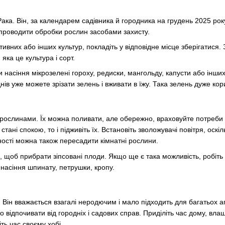
ака. Він, за календарем садівника й городника на грудень 2025 рок
проводити обробки рослин засобами захисту.
ивних або інших культур, покладіть у відповідне місце зберігатися. З
яка це культура і сорт.
ти насіння мікрозелені гороху, редиски, мангольду, капусти або інш
нів уже можете зрізати зелень і вживати в їжу. Така зелень дуже кор
рослинами. Їх можна поливати, але обережно, враховуйте потреби 
стані спокою, то і підживіть їх. Встановіть зволожувачі повітря, оскі
ності можна також пересадити кімнатні рослини.
, щоб прибрати зіпсовані плоди. Якщо ще є така можливість, робіть
 насіння шпинату, петрушки, кропу.
 Він вважається взагалі неродючим і мало підходить для багатьох а
то відпочивати від городніх і садових справ. Приділіть час дому, 
ть час своєму хобі.