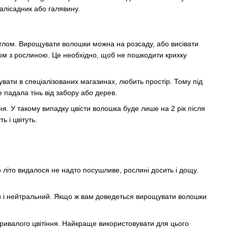
алісадник або галявину.
ітлом. Вирощувати волошки можна на розсаду, або висівати
зом з рослиною. Це необхідно, щоб не пошкодити крихку
увати в спеціалізованих магазинах, любить простір. Тому під
 падала тінь від забору або дерев.
ня. У такому випадку цвісти волошка буде лише на 2 рік після
 і цвітуть.
літо видалося не надто посушливе, рослині досить і дощу.
й і нейтральний. Якщо ж вам доведеться вирощувати волошки
ривалого цвітіння. Найкраще використовувати для цього