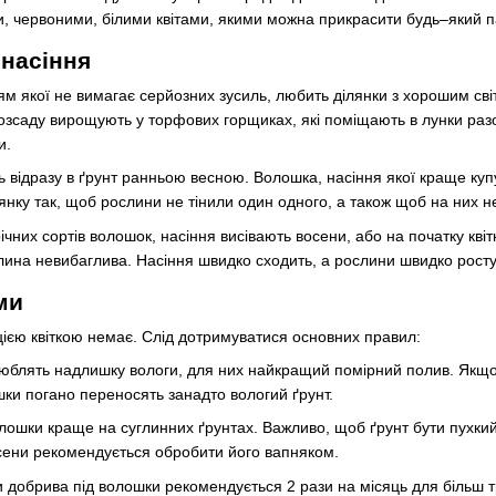
и, червоними, білими квітами, якими можна прикрасити будь–який п
насіння
ям якої не вимагає серйозних зусиль, любить ділянки з хорошим св
 Розсаду вирощують у торфових горщиках, які поміщають в лунки ра
и.
ь відразу в ґрунт ранньою весною. Волошка, насіння якої краще куп
лянку так, щоб рослини не тінили один одного, а також щоб на них не
чних сортів волошок, насіння висівають восени, або на початку квіт
на невибаглива. Насіння швидко сходить, а рослини швидко ростуть
ми
цією квіткою немає. Слід дотримуватися основних правил:
юблять надлишку вологи, для них найкращий помірний полив. Якщо 
ки погано переносять занадто вологий ґрунт.
лошки краще на суглинних ґрунтах. Важливо, щоб ґрунт бути пухки
осени рекомендується обробити його вапняком.
 добрива під волошки рекомендується 2 рази на місяць для більш т