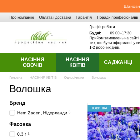
Перейти до основного контенту
Шановні
Про компанію
Оплата і доставка
Гарантія
Поради професіоналів
Контактна інформація
Графік роботи:
Будні:
09:00–17:30
Прийом замовлень на сайті 
тих, що були оформлені у ви
1-2 робочих днів.
НАСІННЯ
НАСІННЯ
САДЖАНЦІ
ОВОЧІВ
КВІТІВ
Головна
НАСІННЯ КВІТІВ
Однорічники
Волошка
Волошка
Бренд
НОВИНКА
3
Hem Zaden, Нідерланди
Фасовка
1
0,3 г