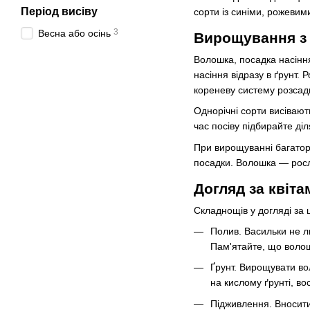
Період висіву
сорти із синіми, рожевим
3
Весна або осінь
Вирощування з 
Волошка, посадка насінн
насіння відразу в ґрунт.
кореневу систему розсад
Однорічні сорти висівают
час посіву підбирайте ді
При вирощуванні багаторі
посадки. Волошка — росли
Догляд за квіта
Складнощів у догляді за 
Полив. Васильки не л
Пам'ятайте, що волош
Ґрунт. Вирощувати во
на кислому ґрунті, в
Підживлення. Вносити