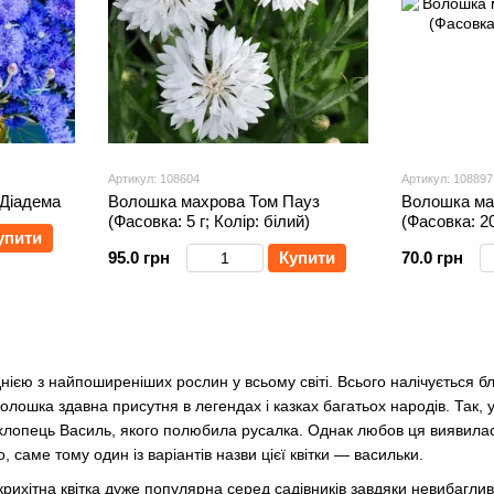
Артикул: 108604
Артикул: 108897
Діадема
Волошка махрова Том Пауз
Волошка ма
(Фасовка: 5 г; Колір: білий)
(Фасовка: 20
упити
95.0 грн
Купити
70.0 грн
днією з найпоширеніших рослин у всьому світі. Всього налічується б
олошка здавна присутня в легендах і казках багатьох народів. Так, у 
і хлопець Василь, якого полюбила русалка. Однак любов ця виявила
, саме тому один із варіантів назви цієї квітки — васильки.
рихітна квітка дуже популярна серед садівників завдяки невибагливост