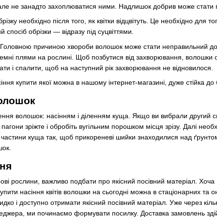
 але не занадто захоплюватися ними. Надлишок добрив може стати 
різку необхідно після того, як квітки відцвітуть. Це необхідно для т
 спосіб обрізки — відразу під суцвіттями.
. Головною причиною хвороби волошок може стати неправильний до
емні плями на рослині. Щоб позбутися від захворювання, волошки
ізати і спалити, щоб на наступний рік захворювання не відновилося.
іння купити якої можна в нашому інтернет-магазині, дуже стійка до
олошок
ння волошок: насінням і діленням куща. Якщо ви вибрали другий спо
 пагони зріжте і обробіть вугільним порошком місця зрізу. Далі нео
і частини куща так, щоб прикореневі шийки знаходилися над ґрунтом,
шок.
ння
ові рослини, важливо подбати про якісний посівний матеріал. Хоча
пити насіння квітів волошки на сьогодні можна в стаціонарних та 
идко і доступно отримати якісний посівний матеріал. Уже через кі
неджера, ми починаємо формувати посилку. Доставка замовлень здій