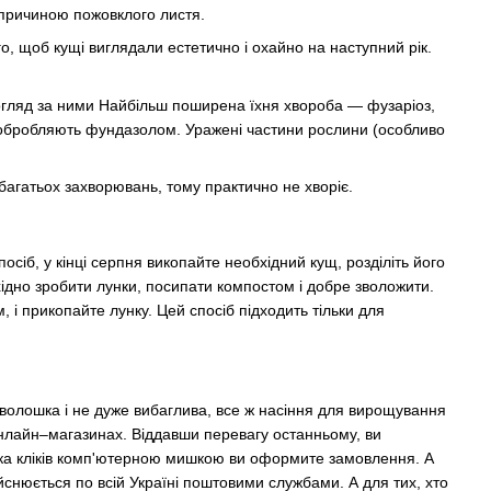
причиною пожовклого листя.
ого, щоб кущі виглядали естетично і охайно на наступний рік.
гляд за ними Найбільш поширена їхня хвороба — фузаріоз,
 обробляють фундазолом. Уражені частини рослини (особливо
 багатьох захворювань, тому практично не хворіє.
сіб, у кінці серпня викопайте необхідний кущ, розділіть його
бхідно зробити лунки, посипати компостом і добре зволожити.
 і прикопайте лунку. Цей спосіб підходить тільки для
 волошка і не дуже вибаглива, все ж насіння для вирощування
онлайн–магазинах. Віддавши перевагу останньому, ви
лька кліків комп'ютерною мишкою ви оформите замовлення. А
снюється по всій Україні поштовими службами. А для тих, хто