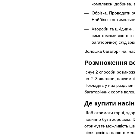
комплексні добрива,
Обрізка. Проводити об
Найбільш оптимальний
Хвороби та шкідники
симптомами якого є т
багаторічної) слід зр
Волошка багаторічна, нас
Розмноження в
Існує 2 способи розмноже
на 2–3 частини, надземні
Покладіть у них розділен
багаторічних сортів воло
Де купити насі
Щоб отримати гарні, здор
повинно бути хорошим. Ку
отримуєте можливість шв
після дзвінка нашого ме