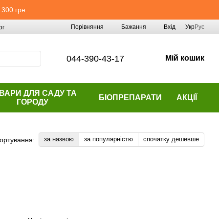
 300 грн
Порівняння
Бажання
Вхід
Укр
Рус
ог
044-390-43-17
Мій кошик
ВАРИ ДЛЯ САДУ ТА
БІОПРЕПАРАТИ
АКЦІЇ
ГОРОДУ
за назвою
за популярністю
спочатку дешевше
ортування: