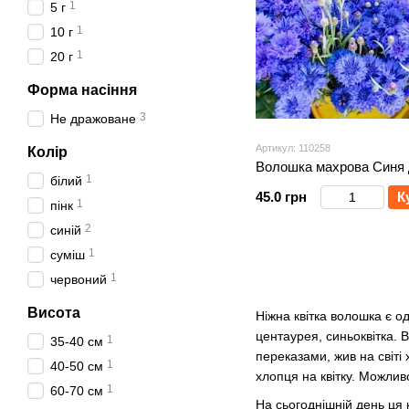
1
5 г
1
10 г
1
20 г
Форма насіння
3
Не дражоване
Артикул: 110258
Колір
Волошка махрова Синя 
1
білий
45.0 грн
К
1
пінк
2
синій
1
сумiш
1
червоний
Висота
Ніжна квітка волошка є о
центаурея, синьоквітка. В
1
35-40 см
переказами, жив на світ
1
40-50 см
хлопця на квітку. Можливо
1
60-70 см
На сьогоднішній день ця к