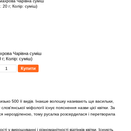
хрова Чарівна суміш
 г; Колір: суміш)
Купити
лизько 500 її видів. Інакше волошку називають ще васильки,
слов'янської міфології існує пояснення назви цієї квітки. За
ся нерозділеною, тому русалка розсердилася і перетворила
і у вирощуванні і різноманітності відтінків квітки. Існують