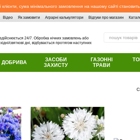
 клієнти, сума мінімального замовлення на нашому сайті становить
Відео
Як замовити
Аграрні калькулятори
Відгуки про магазин
Катал
здійснюється 24/7. Обробка нічних замовлень або
хідні/святкові дні, відбувається протягом наступних
ЗАСОБИ
ГАЗОННІ
ТО
ДОБРИВА
ЗАХИСТУ
ТРАВИ
С