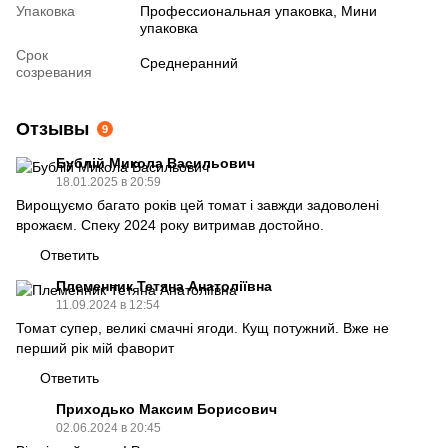
Упаковка
Профессиональная упаковка, Мини
упаковка
Срок
Среднеранний
созревания
Отзывы
9
Бублій Микола Васильович
18.01.2025 в 20:59
Вирощуємо багато років цей томат і завжди задоволені
врожаєм. Спеку 2024 року витримав достойно.
Ответить
Племенник Тетяна Анатоліївна
11.09.2024 в 12:54
Томат супер, великі смачні ягоди. Кущ потужний. Вже не
перший рік мій фаворит
Ответить
Приходько Максим Борисович
02.06.2024 в 20:45