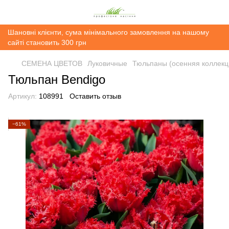
Шановні клієнти, сума мінімального замовлення на нашому
сайті становить 300 грн
СЕМЕНА ЦВЕТОВ
Луковичные
Тюльпаны (осенняя коллекц
Тюльпан Bendigo
Артикул:
108991
Оставить отзыв
−61%