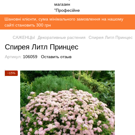
Шановні клієнти, сума мінімального замовлення на нашому
сайті становить 300 грн
САЖЕНЦЫ
Декоративные растения
Спирея Литл Принцес
Спирея Литл Принцес
Артикул:
106059
Оставить отзыв
−15%